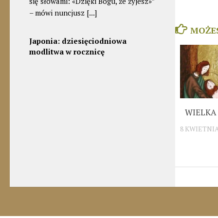
się słowami: «Dzięki Bogu, że żyjesz»”
– mówi nuncjusz
[...]
MOŻE
Japonia: dziesięciodniowa
modlitwa w rocznicę
zbombardowania Hiroszimy i
Nagasaki
6 sierpnia 2026
W rocznicę bombardowań
WIELKA
Hiroszimy i Nagasaki
8 KWIETNIA
Konferencja Episkopatu
Japonii zachęca do
refleksji nad aktualnością słów
„Nigdy więcej” – powszechnego
wołania, które wybrzmiało po
zakończeniu II wojny światowej w
1945 roku.
[...]