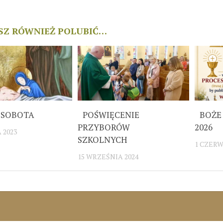
SZ RÓWNIEŻ POLUBIĆ…
 SOBOTA
POŚWIĘCENIE
BOŻE 
PRZYBORÓW
2026
 2023
SZKOLNYCH
1 CZERW
15 WRZEŚNIA 2024