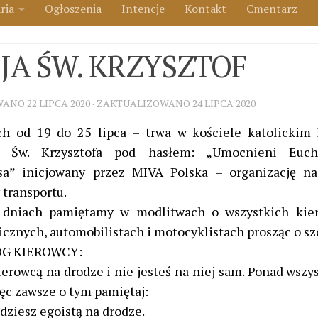
ria
Ogłoszenia
Intencje
Kontakt
Cmentarz
JA ŚW. KRZYSZTOF
WANO
22 LIPCA 2020
· ZAKTUALIZOWANO
24 LIPCA 2020
h od 19 do 25 lipca – trwa w kościele katolickim
ń Św. Krzysztofa pod hasłem: „Umocnieni Eucha
sa” inicjowany przez MIVA Polska – organizację n
 transportu.
dniach pamiętamy w modlitwach o wszystkich kie
cznych, automobilistach i motocyklistach prosząc o sz
G KIEROWCY:
ierowcą na drodze i nie jesteś na niej sam. Ponad wszy
ęc zawsze o tym pamiętaj:
ędziesz egoistą na drodze.