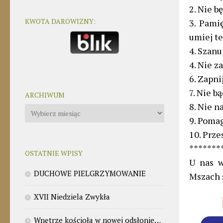
2. Nie b
KWOTA DAROWIZNY:
3. Pami
umiej t
4. Szanu
4. Nie z
6. Zapni
7. Nie b
ARCHIWUM
8. Nie n
Archiwum
9. Poma
10. Prze
*******
OSTATNIE WPISY
U nas w
DUCHOWE PIELGRZYMOWANIE
Mszach ś
XVII Niedziela Zwykła
Wnętrze kościoła w nowej odsłonie…