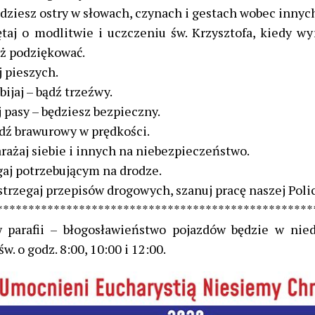
ędziesz ostry w słowach, czynach i gestach wobec innych
ętaj o modlitwie i uczczeniu św. Krzysztofa, kiedy w
eż podziękować.
j pieszych.
abijaj – bądź trzeźwy.
j pasy – będziesz bezpieczny.
ądź brawurowy w prędkości.
arażaj siebie i innych na niebezpieczeństwo.
gaj potrzebującym na drodze.
strzegaj przepisów drogowych, szanuj pracę naszej Polic
**************************************************
 parafii – błogosławieństwo pojazdów będzie w nied
w. o godz. 8:00, 10:00 i 12:00.