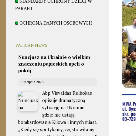
STANDARDY OCHRONY DZIECI W
PARAFII
OCHRONA DANYCH OSOBOWYCH
VATICAN NEWS:
Nuncjusz na Ukrainie o wielkim
znaczeniu papieskich apeli o
pokój
6 sierpnia 2026
Abp Visvaldas Kulbokas
opisuje dramatyczną
sytuację na Ukrainie,
gdzie nie ustają
bombardowania Kijowa i innych miast.
„Kiedy się spotykamy, często witamy