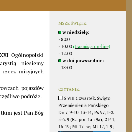
MSZE ŚWIĘTE:
w niedzielę:
- 8:00
- 10:00
(trasmisja on-line)
- 12:00
 XXI Ogólnopolski
w dni powszednie:
rystią niesiemy
- 18:00
a rzecz misyjnych
rowcach pojazdów
CZYTANIE:
częśliwe podróże.
6 VIII Czwartek. Święto
Przemienienia Pańskiego
stkim jest Pan Bóg
Dn 7, 9-10. 13-14; Ps 97, 1-2.
5-6. 9 (R.: por. 1a i 9a); 2 P 1,
16-19; Mt 17, 5c; Mt 17, 1-9;