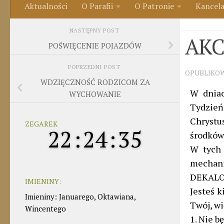
Aktualności
O Parafii
O Patronie
Kancela
ŚWIĘTA
NASTĘPNY POST
AKC
POŚWIĘCENIE POJAZDÓW
POPRZEDNI POST
OPUBLIKO
WDZIĘCZNOŚĆ RODZICOM ZA
W dniac
WYCHOWANIE
Tydzie
Chrystu
ZEGAREK
22
:
24
:
36
środków
W tych 
mechani
DEKALO
IMIENINY:
Jesteś k
Imieniny
:
Januarego
,
Oktawiana
,
Twój, wi
Wincentego
1. Nie b