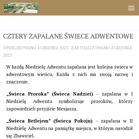
Przejdź do treści
ŚWIĘTA
CZTERY ZAPALANE ŚWIECE ADWENTOWE
OPUBLIKOWANO
4 GRUDNIA 2023
· ZAKTUALIZOWANO
4 GRUDNIA
2023
W każdą Niedzielę Adwentu zapalana jest kolejna świeca w
adwentowym wieńcu. Każda z nich ma swoją nazwę i
znaczenie.
„Świeca Proroka” (Świeca Nadziei)
– zapalana w I
Niedzielę Adwentu symbolizuje proroków, którzy
zapowiedzieli przyjście Mesjasza.
„Świeca Betlejem” (Świeca Pokoju)
– zapalana w II
Niedzielę Adwentu na pamiątkę miejsca, w którym narodził
się Zbawiciel.