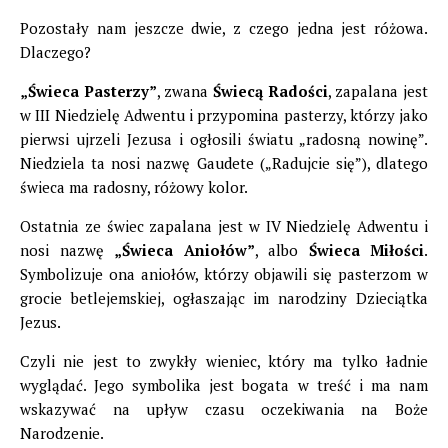
Pozostały nam jeszcze dwie, z czego jedna jest różowa.
Dlaczego?
„Świeca Pasterzy”
, zwana
Świecą Radości
, zapalana jest
w III Niedzielę Adwentu i przypomina pasterzy, którzy jako
pierwsi ujrzeli Jezusa i ogłosili światu „radosną nowinę”.
Niedziela ta nosi nazwę Gaudete („Radujcie się”), dlatego
świeca ma radosny, różowy kolor.
Ostatnia ze świec zapalana jest w IV Niedzielę Adwentu i
nosi nazwę
„Świeca Aniołów”
, albo
Świeca Miłości
.
Symbolizuje ona aniołów, którzy objawili się pasterzom w
grocie betlejemskiej, ogłaszając im narodziny Dzieciątka
Jezus.
Czyli nie jest to zwykły wieniec, który ma tylko ładnie
wyglądać. Jego symbolika jest bogata w treść i ma nam
wskazywać na upływ czasu oczekiwania na Boże
Narodzenie.