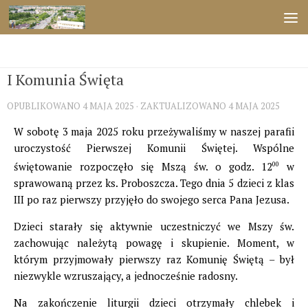
Przejdź do treści
ŚWIĘTA
I Komunia Święta
OPUBLIKOWANO
4 MAJA 2025
· ZAKTUALIZOWANO
4 MAJA 2025
W sobotę 3 maja 2025 roku przeżywaliśmy w naszej parafii
uroczystość Pierwszej Komunii Świętej. Wspólne
świętowanie rozpoczęło się Mszą św. o godz. 12
00
w
sprawowaną przez ks. Proboszcza. Tego dnia 5 dzieci z klas
III po raz pierwszy przyjęło do swojego serca Pana Jezusa.
Dzieci starały się aktywnie uczestniczyć we Mszy św.
zachowując należytą powagę i skupienie. Moment, w
którym przyjmowały pierwszy raz Komunię Świętą – był
niezwykle wzruszający, a jednocześnie radosny.
Na zakończenie liturgii dzieci otrzymały chlebek i