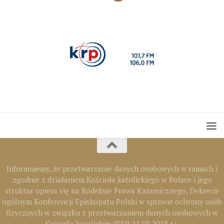
Informujemy, że przetwarzanie danych osobowych w ramach i
zgodnie z działaniem Kościoła katolickiego w Polsce i jego
struktur opiera się na Kodeksie Prawa Kanonicznego, Dekrecie
ogólnym Konferencji Episkopatu Polski w sprawie ochrony osób
fizycznych w związku z przetwarzaniem danych osobowych w
Kościele katolickim (KEP, 13.03.2018 r.).