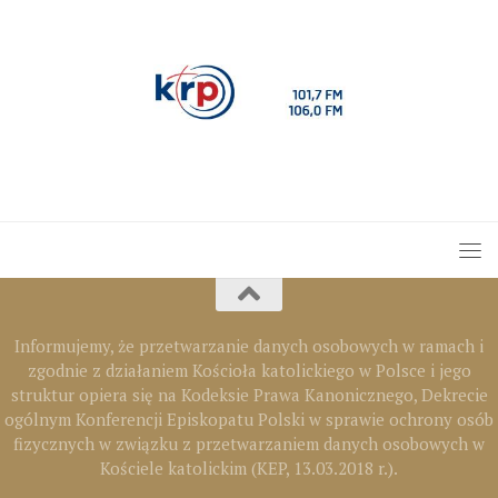
Informujemy, że przetwarzanie danych osobowych w ramach i
zgodnie z działaniem Kościoła katolickiego w Polsce i jego
struktur opiera się na Kodeksie Prawa Kanonicznego, Dekrecie
ogólnym Konferencji Episkopatu Polski w sprawie ochrony osób
fizycznych w związku z przetwarzaniem danych osobowych w
Kościele katolickim (KEP, 13.03.2018 r.).