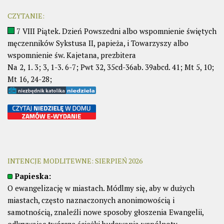
CZYTANIE:
7 VIII Piątek. Dzień Powszedni albo wspomnienie świętych
męczenników Sykstusa II, papieża, i Towarzyszy albo
wspomnienie św. Kajetana, prezbitera
Na 2, 1. 3; 3, 1-3. 6-7; Pwt 32, 35cd-36ab. 39abcd. 41; Mt 5, 10;
Mt 16, 24-28;
INTENCJE MODLITEWNE: SIERPIEŃ 2026
Papieska:
O ewangelizację w miastach. Módlmy się, aby w dużych
miastach, często naznaczonych anonimowością i
samotnością, znaleźli nowe sposoby głoszenia Ewangelii,