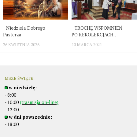
Niedziela Dobrego
TROCHĘ WSPOMNIEŃ
Pasterza
PO REKOLEKCJACH…
26 KWIETNIA 2026
10 MARCA 2021
MSZE ŚWIĘTE:
w niedzielę:
- 8:00
- 10:00
(trasmisja on-line)
- 12:00
w dni powszednie:
- 18:00