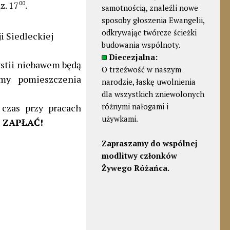
z. 17
00
.
samotnością, znaleźli nowe
sposoby głoszenia Ewangelii,
odkrywając twórcze ścieżki
i Siedleckiej
budowania wspólnoty.
Diecezjalna:
ystii niebawem będą
O trzeźwość w naszym
my pomieszczenia
narodzie, łaskę uwolnienia
dla wszystkich zniewolonych
różnymi nałogami i
 czas przy pracach
używkami.
 ZAPŁAĆ!
Zapraszamy do wspólnej
modlitwy członków
Żywego Różańca.