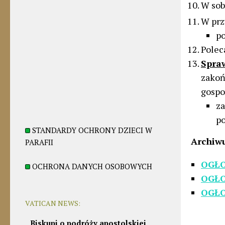
W sob
W prz
po
Pole
Spra
zako
gospo
z
p
STANDARDY OCHRONY DZIECI W
Archiw
PARAFII
OGŁO
OCHRONA DANYCH OSOBOWYCH
OGŁO
OGŁO
VATICAN NEWS:
Biskupi o podróży apostolskiej