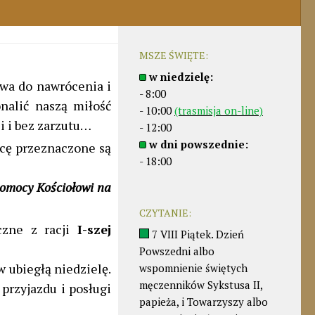
MSZE ŚWIĘTE:
w niedzielę:
wa do nawrócenia i
- 8:00
nalić naszą miłość
- 10:00
(trasmisja on-line)
ci i bez zarzutu…
- 12:00
w dni powszednie:
tacę przeznaczone są
- 18:00
Pomocy Kościołowi na
CZYTANIE:
czne z racji
I-szej
7 VIII Piątek. Dzień
Powszedni albo
w ubiegłą niedzielę.
wspomnienie świętych
męczenników Sykstusa II,
 przyjazdu i posługi
papieża, i Towarzyszy albo