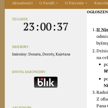
Aktualności
O Parafii
O Patronie
Kancela
OGŁOSZEN
ZEGAREK
23
:
00
:
37
II Ni
odmia
byśmy
IMIENINY:
Dzisia
Imieniny
:
Donata
,
Doroty
,
Kajetana
na ce
po
W
KWOTA DAROWIZNY:
p
Ni
Radni
Z ofi
Pana 
ARCHIWUM