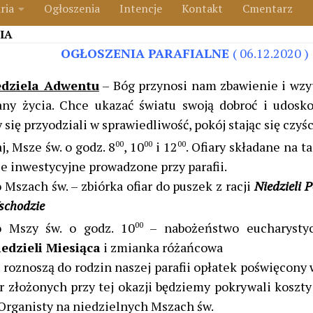
ria
Ogłoszenia
Intencje
Kontakt
Cmentarz
IA
OGŁOSZENIA PARAFIALNE
( 06.12.2020 )
edziela Adwentu
– Bóg przynosi nam zbawienie i wzy
ny życia. Chce ukazać światu swoją dobroć i udosko
 się przyodziali w sprawiedliwość, pokój stając się czyś
j, Msze św. o godz. 8
00
, 10
00
i 12
00
. Ofiary składane na 
le inwestycyjne prowadzone przy parafii.
 Mszach św. – zbiórka ofiar do puszek z racji
Niedzieli 
schodzie
o Mszy św. o godz. 10
00
– nabożeństwo eucharysty
edzieli Miesiąca
i zmianka różańcowa
 roznoszą do rodzin naszej parafii opłatek poświęcony 
ar złożonych przy tej okazji będziemy pokrywali koszty
Organisty na niedzielnych Mszach św.