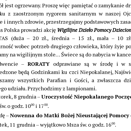
ół jest ogrzewany. Proszę więc pamiętać o zamykanie d
ku z zaostrzonym rygorem sanitarnym w naszej Ojc
e i innych zdrowie, przestrzegajmy podstawowych zasa
as Polska prowadzi akcję
Wigilijne Dzieło Pomocy Dziecio
AS (duża – 20 zł., średnia – 15 zł., mała – 10 z
arność wobec potrzeb drugiego człowieka, który żyje po
amy na wigilijnym stole… Świece są do nabycia w kancel
wencie –
RORATY
odprawiane są w środę i w s
edzone będą Godzinkami ku czci Niepokalanej, Najświ
szamy wszystkich Parafian i Gości, a zwłaszcza dz
ego udziału. Przychodzimy z lampionami.
orek, 8 grudnia –
Uroczystość Niepokalanego Poczęc
św. o godz. 10
00
i 17
00
.
dę –
Nowenna do Matki Bożej Nieustającej Pomocy
tek, 11 grudnia – wyjątkowo Msza św. o godz. 16
00
.