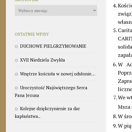
Kości
Archiwum
związ
własn
Carit
OSTATNIE WPISY
CARIT
DUCHOWE PIELGRZYMOWANIE
solid
zapal
XVII Niedziela Zwykła
W Ad
Poprz
Wnętrze kościoła w nowej odsłonie…
Zapra
Uroczystość Najświętszego Serca
liczn
Pana Jezusa
We wt
Msza 
Kolejne dziękczynienie za dar
W śro
kapłaństwa..
W pią