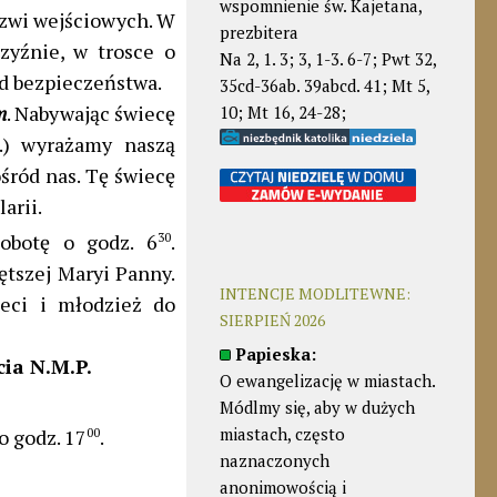
wspomnienie św. Kajetana,
rzwi wejściowych. W
prezbitera
zyźnie, w trosce o
Na 2, 1. 3; 3, 1-3. 6-7; Pwt 32,
d bezpieczeństwa.
35cd-36ab. 39abcd. 41; Mt 5,
m
. Nabywając świecę
10; Mt 16, 24-28;
ł.) wyrażamy naszą
śród nas. Tę świecę
arii.
obotę o godz. 6
30
.
ętszej Maryi Panny.
INTENCJE MODLITEWNE:
ieci i młodzież do
SIERPIEŃ 2026
Papieska:
ia N.M.P.
O ewangelizację w miastach.
Módlmy się, aby w dużych
miastach, często
o godz. 17
00
.
naznaczonych
anonimowością i