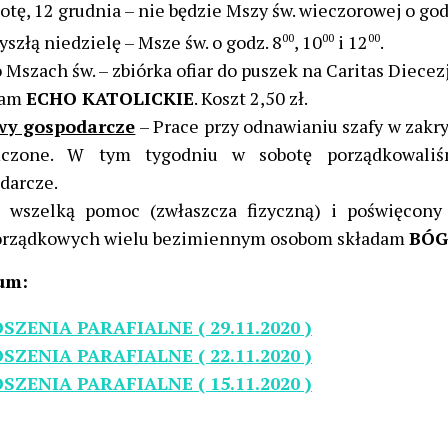
otę, 12 grudnia – nie będzie Mszy św. wieczorowej o god
yszłą niedzielę – Msze św. o godz. 8
00
, 10
00
i 12
00
.
 Mszach św. – zbiórka ofiar do puszek na Caritas Diecezj
cam
ECHO KATOLICKIE
. Koszt 2,50 zł.
wy gospodarcze
– Prace przy odnawianiu szafy w zakr
ńczone. W tym tygodniu w sobotę porządkowaliś
darcze.
a wszelką pomoc (zwłaszcza fizyczną) i poświęcony
orządkowych wielu bezimiennym osobom składam
BÓG
um:
SZENIA PARAFIALNE ( 29.11.2020 )
SZENIA PARAFIALNE ( 22.11.2020 )
SZENIA PARAFIALNE ( 15.11.2020 )