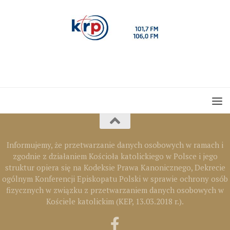
Informujemy, że przetwarzanie danych osobowych w ramach i
zgodnie z działaniem Kościoła katolickiego w Polsce i jego
struktur opiera się na Kodeksie Prawa Kanonicznego, Dekrecie
ogólnym Konferencji Episkopatu Polski w sprawie ochrony osób
fizycznych w związku z przetwarzaniem danych osobowych w
Kościele katolickim (KEP, 13.03.2018 r.).