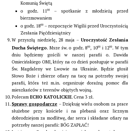
Komunią Świętą
o godz. 11
00
– spotkanie z młodzieżą przed
bierzmowaniem
o godz. 18
00
– rozpoczęcie Wigilii przed Uroczystością
Zesłania Pięćdziesiątnicy
W przyszłą niedzielę, 28 maja –
Uroczystość Zesłania
Ducha Świętego
. Msze św. o godz. 8
00
, 10
00
i 12
00
. W tym
dniu będziemy gościli w naszej parafii o. Dawida
Omiecińskiego OMI, który na co dzień posługuje w parafii
Św. Magdaleny we Lwowie na Ukrainie. Będzie głosił
Słowo Boże i zbierze ofiary na tacę na potrzeby swojej
parafii, która też m.in. organizuje doraźną pomoc dla
mieszkańców z terenów objętych wojną.
Polecam
ECHO KATOLICKIE
. Cena 3 zł.
Sprawy gospodarcze
– Dziękuję wielu osobom za prace
służebne przy kościele i na plebanii oraz licznym
dobrodziejom za modlitwę, dar serca i składane ofiary na
potrzeby naszej parafii: BÓG ZAPŁAĆ!