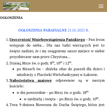
Przejdź do treści
OGŁOSZENIA
OGŁOSZENIA PARAFIALNE
21.05.2023 R.
Uroczystość Wniebowstąpienia Pańskiego
– Pan Jezus
wstępuje do nieba… Dla nas ludzi wierzących jest to
święto nadziei, że i my osiągniemy nasze miejsce w niebie
przyobiecane nam przez Chrystusa…
Dzisiaj, Msze św. o godz. 8
00
, 10
00
i 12
00
.
po Mszach św. – zbiórka ofiar do puszek dla dzieci i
młodzieży z Placówki Wielofunkcyjnej w Łukowie.
Nabożeństwa majowe
odprawiane są w naszym
kościele:
w dni powszednie – po Mszy św. o godz. 18
00
w niedzielę i święta – po Mszy św. o godz. 10
00
.
Trwa 9-dniowa Nowenna do Ducha Świętego, która jest