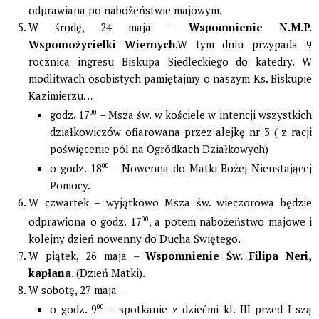
odprawiana po nabożeństwie majowym.
W środę, 24 maja –
Wspomnienie N.M.P.
Wspomożycielki Wiernych
.W tym dniu przypada 9
rocznica ingresu Biskupa Siedleckiego do katedry. W
modlitwach osobistych pamiętajmy o naszym Ks. Biskupie
Kazimierzu…
godz. 17
00
– Msza św. w kościele w intencji wszystkich
działkowiczów ofiarowana przez alejkę nr 3 ( z racji
poświęcenie pól na Ogródkach Działkowych)
o godz. 18
00
– Nowenna do Matki Bożej Nieustającej
Pomocy.
W czwartek – wyjątkowo Msza św. wieczorowa będzie
odprawiona o godz. 17
00
, a potem nabożeństwo majowe i
kolejny dzień nowenny do Ducha Świętego.
W piątek, 26 maja –
Wspomnienie Św. Filipa Neri,
kapłana.
(Dzień Matki).
W sobotę, 27 maja –
o godz. 9
00
– spotkanie z dziećmi kl. III przed I-szą