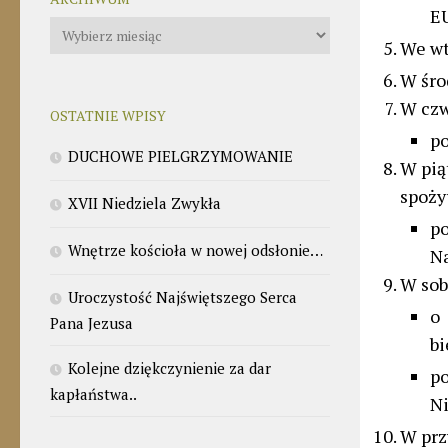
E
Archiwum
We wt
W śro
W czw
OSTATNIE WPISY
po
DUCHOWE PIELGRZYMOWANIE
W pią
spoży
XVII Niedziela Zwykła
po
Wnętrze kościoła w nowej odsłonie…
Na
W sob
Uroczystość Najświętszego Serca
o 
Pana Jezusa
b
Kolejne dziękczynienie za dar
po
kapłaństwa..
N
W prz