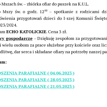
 Mszach św. – zbiórka ofiar do puszek na K.U.L.
o Mszy św. o godz. 12
00
– spotkanie z rodzicami dzi
ówienia przygotowań dzieci do I-szej Komunii Święt
23/2024.
cam
ECHO KATOLICKIE
. Cena 3 zł.
wy gospodarcze
– Dziękuję zespołom za przygotowani
 i wielu osobom za prace służebne przy kościele oraz l
dlitwę, dar serca i składane ofiary na potrzeby naszej 
um:
SZENIA PARAFIALNE ( 04.06.2023 )
SZENIA PARAFIALNE ( 28.05.2023 )
SZENIA PARAFIALNE ( 21.05.2023 )