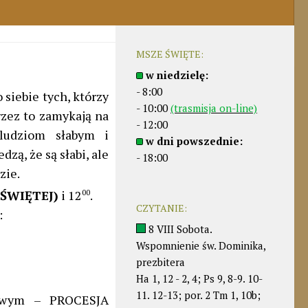
MSZE ŚWIĘTE:
w niedzielę:
- 8:00
 siebie tych, którzy
- 10:00
(trasmisja on-line)
rzez to zamykają na
- 12:00
ludziom słabym i
w dni powszednie:
dzą, że są słabi, ale
- 18:00
zie.
 ŚWIĘTEJ)
i 12
00
.
CZYTANIE:
:
8 VIII Sobota.
Wspomnienie św. Dominika,
prezbitera
Ha 1, 12 - 2, 4; Ps 9, 8-9. 10-
11. 12-13; por. 2 Tm 1, 10b;
owym – PROCESJA