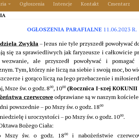
ria
Ogłoszenia
Intencje
Kontakt
Cmentarz
IA
OGŁOSZENIA PARAFIALNE
11.06.2023 R.
dziela Zwykła
– Jezus nie tyle przyszedł powoływać do
ją się za sprawiedliwych jak faryzeusze i całkowicie p
 wezwanie, ale przyszedł powoływać i pomagać 
nym. Tym, którzy nie liczą na siebie i swoją moc, bo wie
szczerze i gorąco liczą na Jego przebaczenie i miłosierd
j, Msze św. o godz. 8
00
, 10
00
(Rocznica I-szej KOKUNII
żeństwa czerwcowe
odprawiane są w naszym kościele
dni powszednie – po Mszy św. o godz. 18
00
niedzielę i uroczystości – po Mszy św. o godz. 10
00
.
Oktawa Bożego Ciała:
o Mszy św. o godz. 18
00
i nabożeństwie czerwc