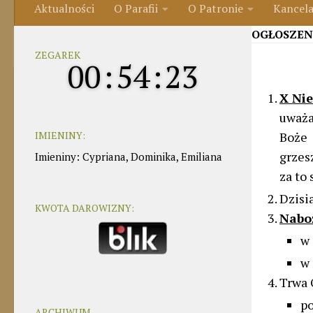
Aktualności
O Parafii
O Patronie
Kancela
OGŁOSZEN
ZEGAREK
00
:
54
:
24
X Nie
uważa
IMIENINY:
Boże
grzesz
Imieniny
:
Cypriana
,
Dominika
,
Emiliana
za to 
Dzisia
KWOTA DAROWIZNY:
Nabo
w 
w 
Trwa 
p
ARCHIWUM