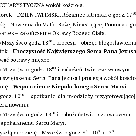
UCHARYSTYCZNA wokół kościoła.
orek – DZIEŃ FATIMSKI. Różaniec fatimski o godz. 17
30
dę – Nowenna do Matki Bożej Nieustającej Pomocy o go
artek – zakończenie Oktawy Bożego Ciała.
 Mszy św. o godz. 18
00
i procesji – obrzęd błogosławieni
tek –
Uroczystość Najświętszego Serca Pana Jezus
wać potrawy mięsne.
 Mszy św. o godz. 18
00
i nabożeństwie czerwcowym – 
jświętszemu Sercu Pana Jezusa i procesja wokół kościo
otę –
Wspomnienie Niepokalanego Serca Maryi
.
godz. 10
00
– spotkanie dla młodzieży przygotowującej
ierzmowania
 Mszy św. o godz. 18
00
i nabożeństwie czerwcowym – a
iepokalanemu Sercu Maryi.
yszłą niedzielę – Msze św. o godz. 8
00
, 10
00
i 12
00
.