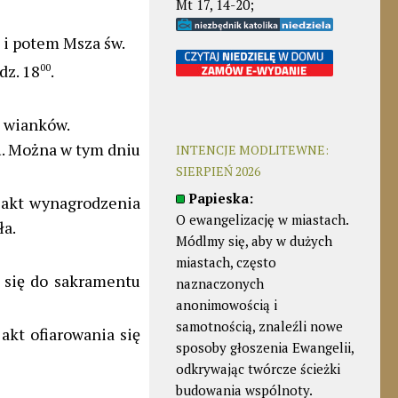
Mt 17, 14-20;
i potem Msza św.
dz. 18
00
.
a wianków.
a
. Można w tym dniu
INTENCJE MODLITEWNE:
SIERPIEŃ 2026
Papieska:
akt wynagrodzenia
O ewangelizację w miastach.
ła.
Módlmy się, aby w dużych
miastach, często
 się do sakramentu
naznaczonych
anonimowością i
samotnością, znaleźli nowe
kt ofiarowania się
sposoby głoszenia Ewangelii,
odkrywając twórcze ścieżki
budowania wspólnoty.