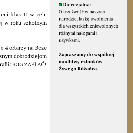
Diecezjalna:
O trzeźwość w naszym
eci klas II w celu
narodzie, łaskę uwolnienia
ej w roku szkolnym
dla wszystkich zniewolonych
różnymi nałogami i
używkami.
e 4 ołtarzy na Boże
Zapraszamy do wspólnej
icznym dobrodziejom
modlitwy członków
parafii: BÓG ZAPŁAĆ!
Żywego Różańca.