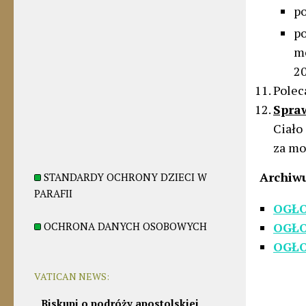
po
p
m
20
Pole
Spra
Ciało
za mo
Archiw
STANDARDY OCHRONY DZIECI W
PARAFII
OGŁO
OCHRONA DANYCH OSOBOWYCH
OGŁO
OGŁO
VATICAN NEWS:
Biskupi o podróży apostolskiej