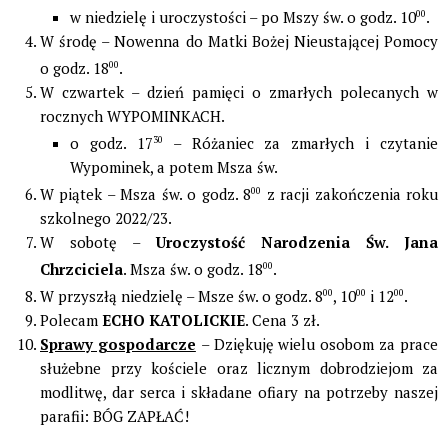
w niedzielę i uroczystości – po Mszy św. o godz. 10
00
.
W środę – Nowenna do Matki Bożej Nieustającej Pomocy
o godz. 18
00
.
W czwartek – dzień pamięci o zmarłych polecanych w
rocznych WYPOMINKACH.
o godz. 17
30
– Różaniec za zmarłych i czytanie
Wypominek, a potem Msza św.
W piątek – Msza św. o godz. 8
00
z racji zakończenia roku
szkolnego 2022/23.
W sobotę –
Uroczystość Narodzenia Św. Jana
Chrzciciela
. Msza św. o godz. 18
00
.
W przyszłą niedzielę – Msze św. o godz. 8
00
, 10
00
i 12
00
.
Polecam
ECHO KATOLICKIE
. Cena 3 zł.
Sprawy gospodarcze
– Dziękuję wielu osobom za prace
służebne przy kościele oraz licznym dobrodziejom za
modlitwę, dar serca i składane ofiary na potrzeby naszej
parafii: BÓG ZAPŁAĆ!