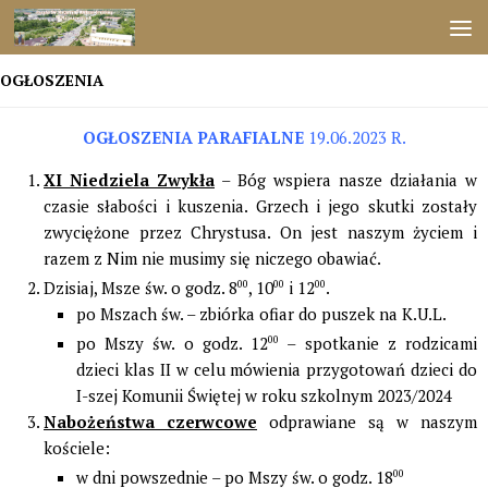
Przejdź do treści
OGŁOSZENIA
OGŁOSZENIA PARAFIALNE
19.06.2023 R.
XI Niedziela Zwykła
– Bóg wspiera nasze działania w
czasie słabości i kuszenia. Grzech i jego skutki zostały
zwyciężone przez Chrystusa. On jest naszym życiem i
razem z Nim nie musimy się niczego obawiać.
Dzisiaj, Msze św. o godz. 8
00
, 10
00
i 12
00
.
po Mszach św. – zbiórka ofiar do puszek na K.U.L.
po Mszy św. o godz. 12
00
– spotkanie z rodzicami
dzieci klas II w celu mówienia przygotowań dzieci do
I-szej Komunii Świętej w roku szkolnym 2023/2024
Nabożeństwa czerwcowe
odprawiane są w naszym
kościele:
w dni powszednie – po Mszy św. o godz. 18
00