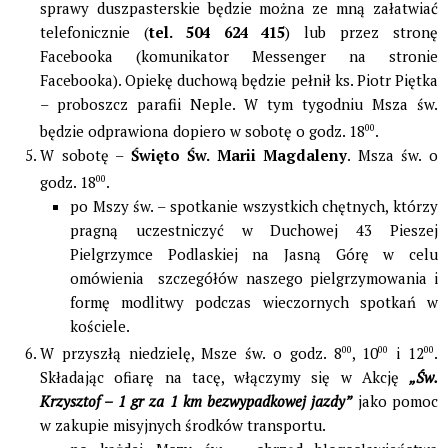
sprawy duszpasterskie będzie można ze mną załatwiać
telefonicznie (
tel. 504 624 415
) lub przez stronę
Facebooka (komunikator Messenger na stronie
Facebooka). Opiekę duchową będzie pełnił ks. Piotr Piętka
– proboszcz parafii Neple. W tym tygodniu Msza św.
będzie odprawiona dopiero w sobotę o godz. 18
00
.
W sobotę –
Święto Św. Marii Magdaleny
. Msza św. o
godz. 18
00
.
po Mszy św. – spotkanie wszystkich chętnych, którzy
pragną uczestniczyć w Duchowej 43 Pieszej
Pielgrzymce Podlaskiej na Jasną Górę w celu
omówienia szczegółów naszego pielgrzymowania i
formę modlitwy podczas wieczornych spotkań w
kościele.
W przyszłą niedzielę, Msze św. o godz. 8
00
, 10
00
i 12
00
.
Składając ofiarę na tacę, włączymy się w Akcję
„Św.
Krzysztof – 1 gr za 1 km bezwypadkowej jazdy”
jako pomoc
w zakupie misyjnych środków transportu.