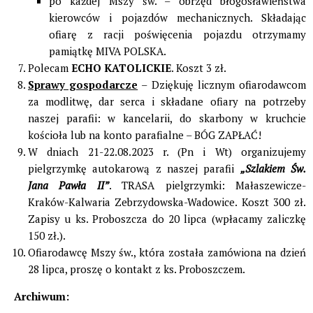
po każdej Mszy św. – obrzęd błogosławieństwa
kierowców i pojazdów mechanicznych. Składając
ofiarę z racji poświęcenia pojazdu otrzymamy
pamiątkę MIVA POLSKA.
Polecam
ECHO KATOLICKIE
. Koszt 3 zł.
Sprawy gospodarcze
– Dziękuję licznym ofiarodawcom
za modlitwę, dar serca i składane ofiary na potrzeby
naszej parafii: w kancelarii, do skarbony w kruchcie
kościoła lub na konto parafialne – BÓG ZAPŁAĆ!
W dniach 21-22.08.2023 r. (Pn i Wt) organizujemy
pielgrzymkę autokarową z naszej parafii
„Szlakiem Św.
Jana Pawła II”
. TRASA pielgrzymki: Małaszewicze-
Kraków-Kalwaria Zebrzydowska-Wadowice. Koszt 300 zł.
Zapisy u ks. Proboszcza do 20 lipca (wpłacamy zaliczkę
150 zł.).
Ofiarodawcę Mszy św., która została zamówiona na dzień
28 lipca, proszę o kontakt z ks. Proboszczem.
Archiwum: