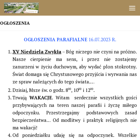
Przejdź do treści
OGŁOSZENIA
OGŁOSZENIA PARAFIALNE
16.07.2023 R.
XV Niedziela Zwykła
– Bóg niczego nie czyni na próżno.
Nasze cierpienie ma sens, i przez nie zostajemy
zanurzeni w życiu duchowym, aby wydać plon stokrotny.
Świat domaga się Chrystusowego przyjścia i wyrwania nas
ze spraw należących do tego świata.…
Dzisiaj, Msze św. o godz. 8
00
, 10
00
i 12
00
.
Trwają
WAKACJE
. Witam serdecznie wszystkich gości
przybywających na teren naszej parafii i życzę miłego
odpoczynku. Przestrzegajmy podstawowych zasad
bezpieczeństwa… Od modlitwy i praktyk religijnych nie
ma wakacji!
Od poniedziałku udaję się na odpoczynek. Wszelkie