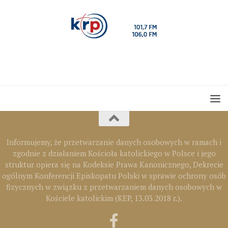
Informujemy, że przetwarzanie danych osobowych w ramach i
zgodnie z działaniem Kościoła katolickiego w Polsce i jego
struktur opiera się na Kodeksie Prawa Kanonicznego, Dekrecie
ogólnym Konferencji Episkopatu Polski w sprawie ochrony osób
fizycznych w związku z przetwarzaniem danych osobowych w
Kościele katolickim (KEP, 13.03.2018 r.).