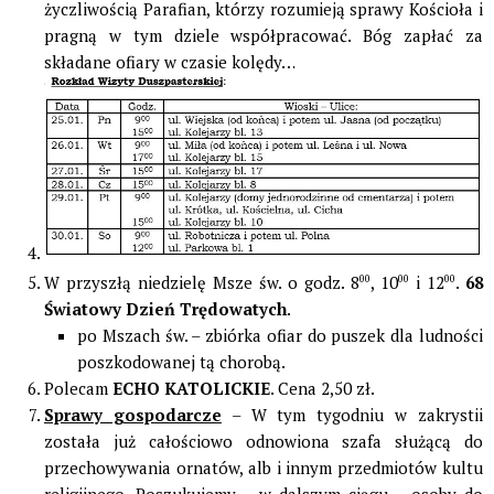
życzliwością Parafian, którzy rozumieją sprawy Kościoła i
pragną w tym dziele współpracować. Bóg zapłać za
składane ofiary w czasie kolędy…
W przyszłą niedzielę Msze św. o godz. 8
00
, 10
00
i 12
00
.
68
Światowy Dzień Trędowatych
.
po Mszach św. – zbiórka ofiar do puszek dla ludności
poszkodowanej tą chorobą.
Polecam
ECHO KATOLICKIE
. Cena 2,50 zł.
Sprawy gospodarcze
– W tym tygodniu w zakrystii
została już całościowo odnowiona szafa służącą do
przechowywania ornatów, alb i innym przedmiotów kultu
religijnego. Poszukujemy – w dalszym ciągu – osoby do