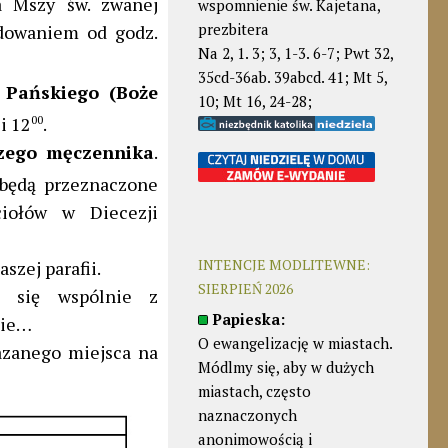
a Mszy św. zwanej
wspomnienie św. Kajetana,
prezbitera
ędowaniem od godz.
Na 2, 1. 3; 3, 1-3. 6-7; Pwt 32,
35cd-36ab. 39abcd. 41; Mt 5,
 Pańskiego
(Boże
10; Mt 16, 24-28;
i 12
00
.
szego męczennika
.
 będą przeznaczone
iołów w Diecezji
INTENCJE MODLITEWNE:
szej parafii.
SIERPIEŃ 2026
ć się wspólnie z
Papieska:
nie…
O ewangelizację w miastach.
azanego miejsca na
Módlmy się, aby w dużych
miastach, często
naznaczonych
anonimowością i