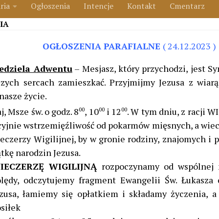
ria
Ogłoszenia
Intencje
Kontakt
Cmentarz
IA
OGŁOSZENIA PARAFIALNE
( 24.12.2023 )
iedziela Adwentu
– Mesjasz, który przychodzi, jest S
zych sercach zamieszkać. Przyjmijmy Jezusa z wiar
nasze życie.
j, Msze św. o godz. 8
00
, 10
00
i 12
00
. W tym dniu, z racji 
cyjnie wstrzemięźliwość od pokarmów mięsnych, a wie
eczerzy Wigilijnej, by w gronie rodziny, znajomych i p
tkę narodzin Jezusa.
IECZERZĘ WIGILIJNĄ
rozpoczynamy od wspólnej 
olędy, odczytujemy fragment Ewangelii Św. Łukasza
ezusa, łamiemy się opłatkiem i składamy życzenia,
siłek