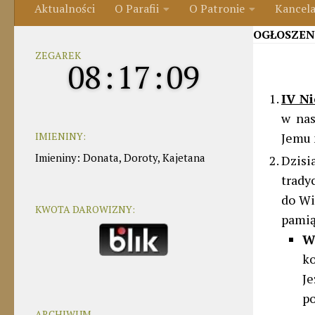
Aktualności
O Parafii
O Patronie
Kancela
OGŁOSZEN
ZEGAREK
08
:
17
:
10
IV N
w nas
IMIENINY:
Jemu 
Imieniny
:
Donata
,
Doroty
,
Kajetana
Dzisia
trady
do Wi
KWOTA DAROWIZNY:
pamią
W
k
J
po
ARCHIWUM