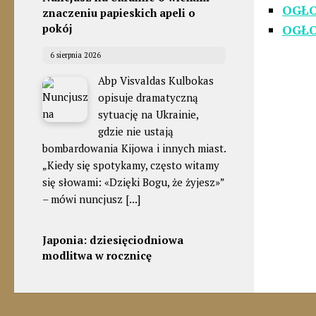
OGŁO
znaczeniu papieskich apeli o
pokój
OGŁO
6 sierpnia 2026
Abp Visvaldas Kulbokas
opisuje dramatyczną
sytuację na Ukrainie,
gdzie nie ustają
bombardowania Kijowa i innych miast.
„Kiedy się spotykamy, często witamy
się słowami: «Dzięki Bogu, że żyjesz»”
– mówi nuncjusz
[...]
Japonia: dziesięciodniowa
modlitwa w rocznicę
zbombardowania Hiroszimy i
Nagasaki
6 sierpnia 2026