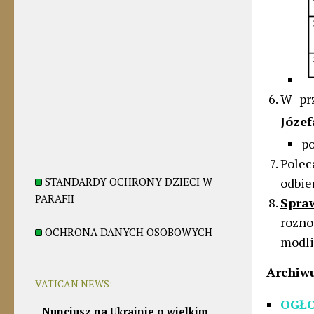
W prz
Józef
po
Pole
STANDARDY OCHRONY DZIECI W
odbie
PARAFII
Spra
rozno
OCHRONA DANYCH OSOBOWYCH
modli
Archiw
VATICAN NEWS:
OGŁO
Nuncjusz na Ukrainie o wielkim