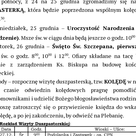
 północy, z 24 na 25 grudnia zgromadzimy się n
ASTERKĄ
, która będzie poprzedzona wspólnym kol
3
30
.
niedziałek, 25 grudnia –
Uroczystość Narodzenia
dzenie)
. Msze św. w ciągu dnia będą jeszcze o godz. 10
00
orek, 26 grudnia –
Święto Św. Szczepana, pierw
św. o godz. 8
00
, 10
00
i 12
00
. Ofiary składane na tacę
nie z zarządzeniem Ks. Biskupa na budowę kośc
ckiej.
ody – rozpocznę wizytę duszpasterską, tzw.
KOLĘDĘ
w na
 czasie odwiedzin kolędowych pragnę pomodli
mownikami i udzielić Bożego błogosławieństwa rodzi
oszę zatroszczyć się o przywiezienie księdza do wsk
lędę, a po jej zakończeniu, by odwieźć na Plebanię.