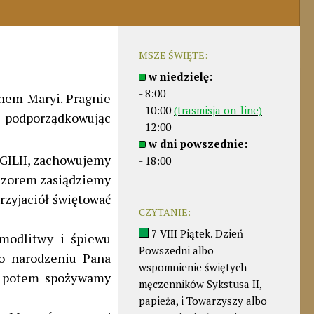
MSZE ŚWIĘTE:
w niedzielę:
- 8:00
ynem Maryi. Pragnie
- 10:00
(trasmisja on-line)
ą podporządkowując
- 12:00
w dni powszednie:
WIGILII, zachowujemy
- 18:00
czorem zasiądziemy
rzyjaciół świętować
CZYTANIE:
7 VIII Piątek. Dzień
modlitwy i śpiewu
Powszedni albo
 o narodzeniu Pana
wspomnienie świętych
 a potem spożywamy
męczenników Sykstusa II,
papieża, i Towarzyszy albo