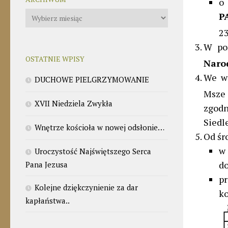
o
Archiwum
P
2
W po
OSTATNIE WPISY
Naro
We wt
DUCHOWE PIELGRZYMOWANIE
Msze 
XVII Niedziela Zwykła
zgod
Siedle
Wnętrze kościoła w nowej odsłonie…
Od śr
w
Uroczystość Najświętszego Serca
do
Pana Jezusa
pr
Kolejne dziękczynienie za dar
ko
kapłaństwa..