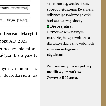
samotnością, znaleźli nowe
sposoby głoszenia Ewangelii,
odkrywając twórcze ścieżki
budowania wspólnoty.
Diecezjalna:
O trzeźwość w naszym
: Jezusa, Maryi i
narodzie, łaskę uwolnienia
Roku A.D. 2023.
dla wszystkich zniewolonych
zynno-przebłagalne
różnymi nałogami i
załącznik do gazety
używkami.
Zapraszamy do wspólnej
dnym za pomoc w
modlitwy członków
m dobrodziejom za
Żywego Różańca.