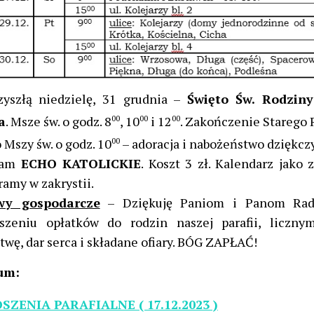
yszłą niedzielę, 31 grudnia –
Święto Św. Rodziny
a
. Msze św. o godz. 8
00
, 10
00
i 12
00
. Zakończenie Starego 
 Mszy św. o godz. 10
00
– adoracja i nabożeństwo dziękc
cam
ECHO KATOLICKIE
. Koszt 3 zł. Kalendarz jako 
ramy w zakrystii.
wy gospodarcze
– Dziękuję Paniom i Panom Ra
szeniu opłatków do rodzin naszej parafii, liczny
twę, dar serca i składane ofiary. BÓG ZAPŁAĆ!
um:
SZENIA PARAFIALNE ( 17.12.2023 )