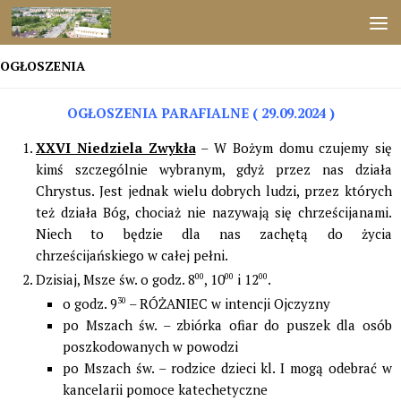
Przejdź do treści
OGŁOSZENIA
OGŁOSZENIA PARAFIALNE ( 29.09.2024 )
XXVI Niedziela Zwykła
– W Bożym domu czujemy się
kimś szczególnie wybranym, gdyż przez nas działa
Chrystus. Jest jednak wielu dobrych ludzi, przez których
też działa Bóg, chociaż nie nazywają się chrześcijanami.
Niech to będzie dla nas zachętą do życia
chrześcijańskiego w całej pełni.
Dzisiaj, Msze św. o godz. 8
00
, 10
00
i 12
00
.
o godz. 9
30
– RÓŻANIEC w intencji Ojczyzny
po Mszach św. – zbiórka ofiar do puszek dla osób
poszkodowanych w powodzi
po Mszach św. – rodzice dzieci kl. I mogą odebrać w
kancelarii pomoce katechetyczne