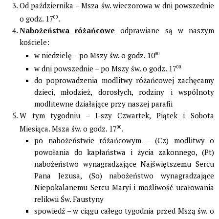
Od października – Msza św. wieczorowa w dni powszednie
o godz. 17
00
.
Nabożeństwa różańcowe
odprawiane są w naszym
kościele:
w niedzielę – po Mszy św. o godz. 10
00
w dni powszednie – po Mszy św. o godz. 17
00
do poprowadzenia modlitwy różańcowej zachęcamy
dzieci, młodzież, dorosłych, rodziny i wspólnoty
modlitewne działające przy naszej parafii
W tym tygodniu – I-szy Czwartek, Piątek i Sobota
Miesiąca. Msza św. o godz. 17
00
.
po nabożeństwie różańcowym – (Cz) modlitwy o
powołania do kapłaństwa i życia zakonnego, (Pt)
nabożeństwo wynagradzające Najświętszemu Sercu
Pana Jezusa, (So) nabożeństwo wynagradzające
Niepokalanemu Sercu Maryi i możliwość ucałowania
relikwii Św. Faustyny
spowiedź – w ciągu całego tygodnia przed Mszą św. o