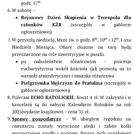
godz. 17
00
W sobotę –
Rejonowy Dzień Skupienia w Terespolu
dla
członków KŻR
(szczegóły w gablocie
ogłoszeniowej)
W przyszłą niedzielę, Msze św. o godz. 8
00
, 10
00
i 12
00
. I-sza
Niedziela Miesiąca. Ofiary złożone na tacę będą
przeznaczone na cele inwestycyjne w parafii.
po nabożeństwie różańcowym – procesja
eucharystyczna wokół kościoła (jak pozwolą na to
warunki atmosferyczne) i zmianka różańcowa
Pielgrzymka Mężczyzn do Pratulina
(szczegóły w
gablocie ogłoszeniowej)
Polecam
ECHO KATOLICKIE
. Koszt 4 zł. W zakrystii i w
kancelarii są do nabycia Kalendarze Rolników na rok
2025(wydanie książkowe) – cena 35 zł.
Sprawy gospodarcze
– W ubiegłym tygodniu na
cmentarzu zostały wytyczone alejki i zabite kołki
wyznaczające spadki i poziomy. Proszę tych oznakowań