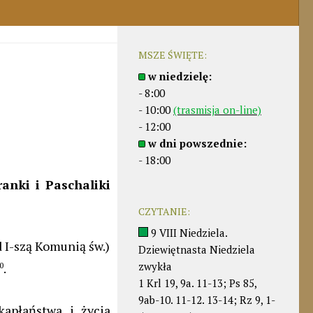
MSZE ŚWIĘTE:
w niedzielę:
- 8:00
- 10:00
(trasmisja on-line)
- 12:00
w dni powszednie:
- 18:00
anki i Paschaliki
CZYTANIE:
9 VIII Niedziela.
d I-szą Komunią św.)
Dziewiętnasta Niedziela
zwykła
0
.
1 Krl 19, 9a. 11-13; Ps 85,
9ab-10. 11-12. 13-14; Rz 9, 1-
apłaństwa i życia