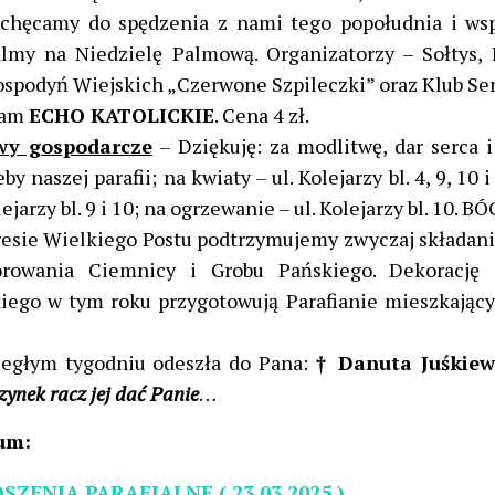
achęcamy do spędzenia z nami tego popołudnia i ws
lmy na Niedzielę Palmową. Organizatorzy – Sołtys, 
spodyń Wiejskich „Czerwone Szpileczki” oraz Klub Se
cam
ECHO KATOLICKIE
. Cena 4 zł.
wy gospodarcze
– Dziękuję: za modlitwę, dar serca i
by naszej parafii; na kwiaty – ul. Kolejarzy bl. 4, 9, 10 
lejarzy bl. 9 i 10; na ogrzewanie – ul. Kolejarzy bl. 10. 
esie Wielkiego Postu podtrzymujemy zwyczaj składania
orowania Ciemnicy i Grobu Pańskiego. Dekorację
iego w tym roku przygotowują Parafianie mieszkający n
egłym tygodniu odeszła do Pana:
† Danuta Juśkiew
ynek racz jej dać Panie
…
um:
SZENIA PARAFIALNE ( 23.03.2025 )