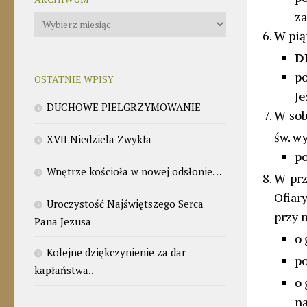
z
Archiwum
W pią
D
p
OSTATNIE WPISY
Je
DUCHOWE PIELGRZYMOWANIE
W sob
św. w
XVII Niedziela Zwykła
po
Wnętrze kościoła w nowej odsłonie…
W prz
Ofiar
Uroczystość Najświętszego Serca
przy n
Pana Jezusa
o 
Kolejne dziękczynienie za dar
po
kapłaństwa..
o 
n