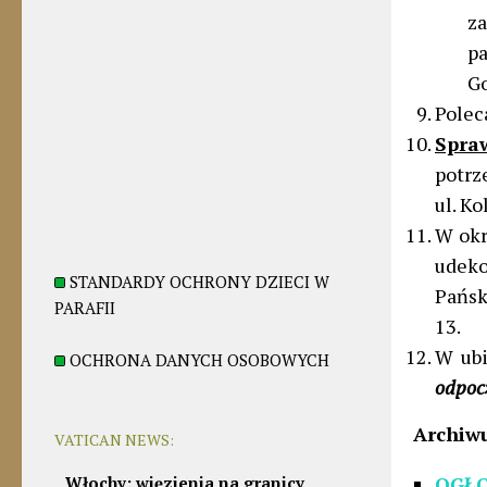
z
pa
Go
Pole
Spra
potrze
ul. Ko
W okr
udek
STANDARDY OCHRONY DZIECI W
Pańsk
PARAFII
13.
W ubi
OCHRONA DANYCH OSOBOWYCH
odpocz
Archiw
VATICAN NEWS:
OGŁO
Włochy: więzienia na granicy