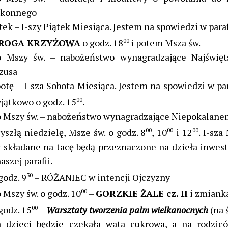
akonnego
tek – I-szy Piątek Miesiąca. Jestem na spowiedzi w para
ROGA KRZYŻOWA
o godz. 18
00
i potem Msza św.
o Mszy św. – nabożeństwo wynagradzające Najświę
zusa
otę – I-sza Sobota Miesiąca. Jestem na spowiedzi w par
yjątkowo o godz. 15
00
.
 Mszy św. – nabożeństwo wynagradzające Niepokalane
yszłą niedzielę, Msze św. o godz. 8
00
, 10
00
i 12
00
. I-sza
y składane na tacę będą przeznaczone na dzieła inwe
aszej parafii.
godz. 9
30
– RÓŻANIEC w intencji Ojczyzny
 Mszy św. o godz. 10
00
–
GORZKIE ŻALE cz. II
i zmiank
godz. 15
00
–
Warsztaty tworzenia palm wielkanocnych
(na 
a dzieci będzie czekała wata cukrowa, a na rodzic