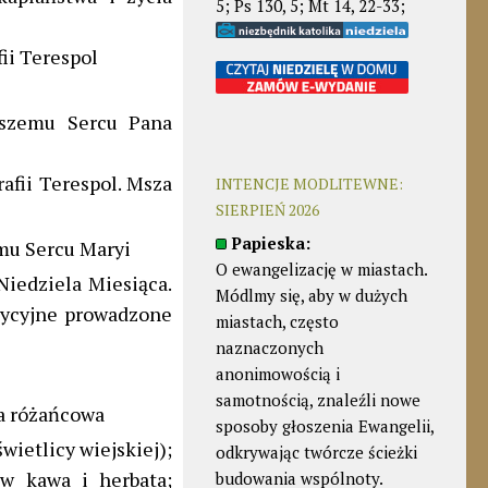
5; Ps 130, 5; Mt 14, 22-33;
fii Terespol
tszemu Sercu Pana
afii Terespol. Msza
INTENCJE MODLITEWNE:
SIERPIEŃ 2026
Papieska:
mu Sercu Maryi
O ewangelizację w miastach.
 Niedziela Miesiąca.
Módlmy się, aby w dużych
stycyjne prowadzone
miastach, często
naznaczonych
anonimowością i
samotnością, znaleźli nowe
a różańcowa
sposoby głoszenia Ewangelii,
świetlicy wiejskiej);
odkrywając twórcze ścieżki
ów kawa i herbata;
budowania wspólnoty.