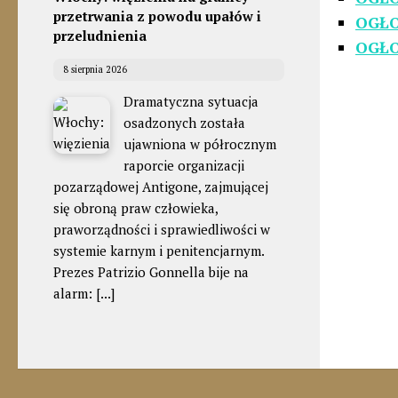
przetrwania z powodu upałów i
OGŁO
przeludnienia
OGŁO
8 sierpnia 2026
Dramatyczna sytuacja
osadzonych została
ujawniona w półrocznym
raporcie organizacji
pozarządowej Antigone, zajmującej
się obroną praw człowieka,
praworządności i sprawiedliwości w
systemie karnym i penitencjarnym.
Prezes Patrizio Gonnella bije na
alarm:
[...]
Arcybiskup Sydney: potrzebujemy
lepszej opieki paliatywnej, a nie
eutanazji