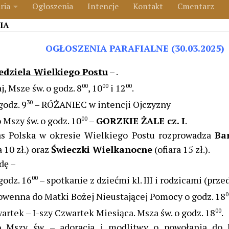
ria
Ogłoszenia
Intencje
Kontakt
Cmentarz
IA
OGŁOSZENIA PARAFIALNE (30.03.2025)
edziela Wielkiego Postu
– .
j, Msze św. o godz. 8
00
, 10
00
i 12
00
.
godz. 9
30
– RÓŻANIEC w intencji Ojczyzny
 Mszy św. o godz. 10
00
–
GORZKIE ŻALE cz. I
.
as Polska w okresie Wielkiego Postu rozprowadza
Bar
a 10 zł.) oraz
Świeczki Wielkanocne
(ofiara 15 zł.).
dę –
godz. 16
00
– spotkanie z dziećmi kl. III i rodzicami (prze
wenna do Matki Bożej Nieustającej Pomocy o godz. 18
0
artek – I-szy Czwartek Miesiąca. Msza św. o godz. 18
00
.
o Mszy św. – adoracja i modlitwy o powołania do k