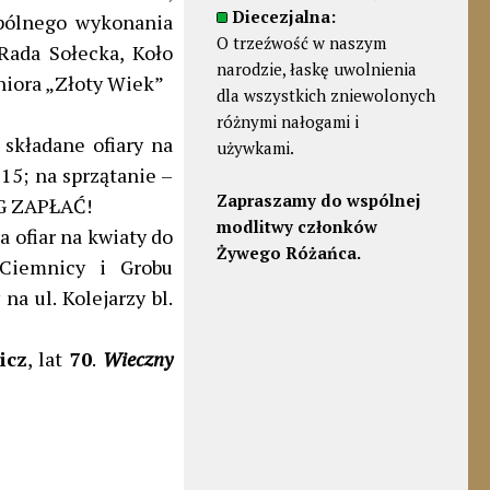
Diecezjalna:
pólnego wykonania
O trzeźwość w naszym
Rada Sołecka, Koło
narodzie, łaskę uwolnienia
niora „Złoty Wiek”
dla wszystkich zniewolonych
różnymi nałogami i
 składane ofiary na
używkami.
i 15; na sprzątanie –
Zapraszamy do wspólnej
BÓG ZAPŁAĆ!
modlitwy członków
 ofiar na kwiaty do
Żywego Różańca.
 Ciemnicy i Grobu
a ul. Kolejarzy bl.
icz
, lat
70
.
Wieczny