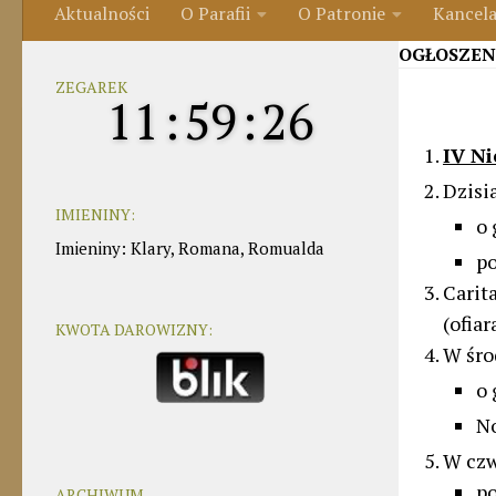
Aktualności
O Parafii
O Patronie
Kancela
OGŁOSZEN
ZEGAREK
11
:
59
:
27
IV Ni
Dzisia
IMIENINY:
o 
Imieniny
:
Klary
,
Romana
,
Romualda
po
Carit
(ofiar
KWOTA DAROWIZNY:
W śro
o 
No
W czw
p
ARCHIWUM