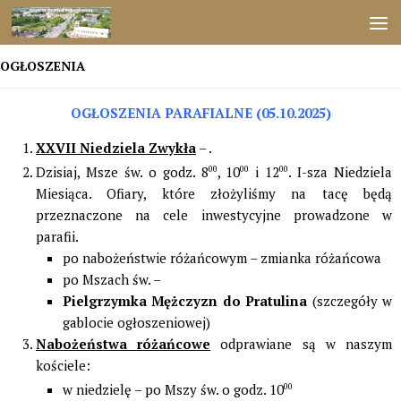
Przejdź do treści
OGŁOSZENIA
OGŁOSZENIA PARAFIALNE (05.10.2025)
XXVII Niedziela Zwykła
– .
Dzisiaj, Msze św. o godz. 8
00
, 10
00
i 12
00
. I-sza Niedziela
Miesiąca. Ofiary, które złożyliśmy na tacę będą
przeznaczone na cele inwestycyjne prowadzone w
parafii.
po nabożeństwie różańcowym – zmianka różańcowa
po Mszach św. –
Pielgrzymka Mężczyzn do Pratulina
(szczegóły w
gablocie ogłoszeniowej)
Nabożeństwa różańcowe
odprawiane są w naszym
kościele:
w niedzielę – po Mszy św. o godz. 10
00