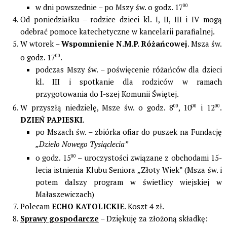
w dni powszednie – po Mszy św. o godz. 17
00
Od poniedziałku – rodzice dzieci kl. I, II, III i IV mogą
odebrać pomoce katechetyczne w kancelarii parafialnej.
W wtorek –
Wspomnienie N.M.P. Różańcowej
. Msza św.
o godz. 17
00
.
podczas Mszy św. – poświęcenie różańców dla dzieci
kl. III i spotkanie dla rodziców w ramach
przygotowania do I-szej Komunii Świętej.
W przyszłą niedzielę, Msze św. o godz. 8
00
, 10
00
i 12
00
.
DZIEŃ PAPIESKI
.
po Mszach św. – zbiórka ofiar do puszek na Fundację
„Dzieło Nowego Tysiąclecia”
o godz. 15
00
– uroczystości związane z obchodami 15-
lecia istnienia Klubu Seniora „Złoty Wiek” (Msza św. i
potem dalszy program w świetlicy wiejskiej w
Małaszewiczach)
Polecam
ECHO KATOLICKIE
. Koszt 4 zł.
Sprawy gospodarcze
– Dziękuję za złożoną składkę: