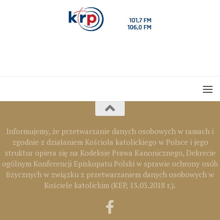
Informujemy, że przetwarzanie danych osobowych w ramach i
zgodnie z działaniem Kościoła katolickiego w Polsce i jego
struktur opiera się na Kodeksie Prawa Kanonicznego, Dekrecie
ogólnym Konferencji Episkopatu Polski w sprawie ochrony osób
fizycznych w związku z przetwarzaniem danych osobowych w
Kościele katolickim (KEP, 13.03.2018 r.).