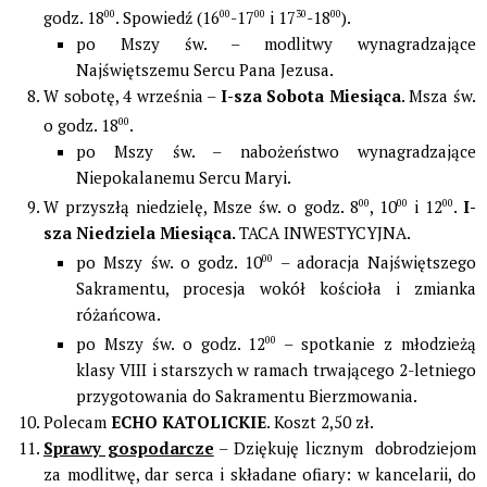
godz. 18
00
. Spowiedź (16
00
-17
00
i 17
30
-18
00
).
po Mszy św. – modlitwy wynagradzające
Najświętszemu Sercu Pana Jezusa.
W sobotę, 4 września –
I-sza Sobota Miesiąca
. Msza św.
o godz. 18
00
.
po Mszy św. – nabożeństwo wynagradzające
Niepokalanemu Sercu Maryi.
W przyszłą niedzielę, Msze św. o godz. 8
00
, 10
00
i 12
00
.
I-
sza Niedziela Miesiąca.
TACA INWESTYCYJNA.
po Mszy św. o godz. 10
00
– adoracja Najświętszego
Sakramentu, procesja wokół kościoła i zmianka
różańcowa.
po Mszy św. o godz. 12
00
– spotkanie z młodzieżą
klasy VIII i starszych w ramach trwającego 2-letniego
przygotowania do Sakramentu Bierzmowania.
Polecam
ECHO KATOLICKIE
. Koszt 2,50 zł.
Sprawy gospodarcze
– Dziękuję licznym dobrodziejom
za modlitwę, dar serca i składane ofiary: w kancelarii, do