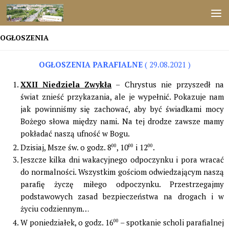
Przejdź do treści
OGŁOSZENIA
OGŁOSZENIA PARAFIALNE
( 29.08.2021 )
XXII Niedziela Zwykła
– Chrystus nie przyszedł na
świat znieść przykazania, ale je wypełnić. Pokazuje nam
jak powinniśmy się zachować, aby być świadkami mocy
Bożego słowa między nami. Na tej drodze zawsze mamy
pokładać naszą ufność w Bogu.
Dzisiaj, Msze św. o godz. 8
00
, 10
00
i 12
00
.
Jeszcze kilka dni wakacyjnego odpoczynku i pora wracać
do normalności. Wszystkim gościom odwiedzającym naszą
parafię życzę miłego odpoczynku. Przestrzegajmy
podstawowych zasad bezpieczeństwa na drogach i w
życiu codziennym…
W poniedziałek, o godz. 16
00
– spotkanie scholi parafialnej