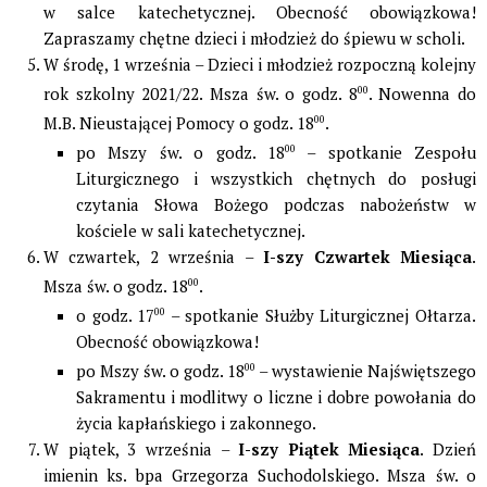
w salce katechetycznej. Obecność obowiązkowa!
Zapraszamy chętne dzieci i młodzież do śpiewu w scholi.
W środę, 1 września – Dzieci i młodzież rozpoczną kolejny
rok szkolny 2021/22. Msza św. o godz. 8
00
. Nowenna do
M.B. Nieustającej Pomocy o godz. 18
00
.
po Mszy św. o godz. 18
00
– spotkanie Zespołu
Liturgicznego i wszystkich chętnych do posługi
czytania Słowa Bożego podczas nabożeństw w
kościele w sali katechetycznej.
W czwartek, 2 września –
I-szy Czwartek Miesiąca
.
Msza św. o godz. 18
00
.
o godz. 17
00
– spotkanie Służby Liturgicznej Ołtarza.
Obecność obowiązkowa!
po Mszy św. o godz. 18
00
– wystawienie Najświętszego
Sakramentu i modlitwy o liczne i dobre powołania do
życia kapłańskiego i zakonnego.
W piątek, 3 września –
I-szy Piątek Miesiąca
. Dzień
imienin ks. bpa Grzegorza Suchodolskiego. Msza św. o