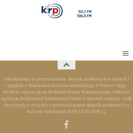
Informujemy, że przetwarzanie danych osobowych w ramach i
zgodnie z działaniem Kościoła katolickiego w Polsce i jego
struktur opiera się na Kodeksie Prawa Kanonicznego, Dekrecie
ogólnym Konferencji Episkopatu Polski w sprawie ochrony osób
fizycznych w związku z przetwarzaniem danych osobowych w
Kościele katolickim (KEP, 13.03.2018 r.).