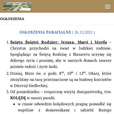
Przejdź do treści
OGŁOSZENIA
OGŁOSZENIA PARAFIALNE
( 26.12.2021 )
Święto Świętej Rodziny: Jezusa, Maryi i Józefa
–
Chrystus przychodzi na świat w ludzkiej rodzinie.
Spoglądając na Świętą Rodzinę z Nazaretu uczymy się
dobrego życia i prosimy, aby w naszych domach zawsze
jaśniała radość i życie łaski.
Dzisiaj, Msze św. o godz. 8
00
, 10
00
i 12
00
. Ofiary, które
złożyliśmy na tacę przeznaczone są na budowę kościołów
w Diecezji Siedleckiej.
Od poniedziałku – rozpocznę wizytę duszpasterską, tzw.
KOLĘDĘ
w naszej parafii.
w czasie odwiedzin kolędowych pragnę pomodlić się
wspólnie z domownikami i udzielić Bożego