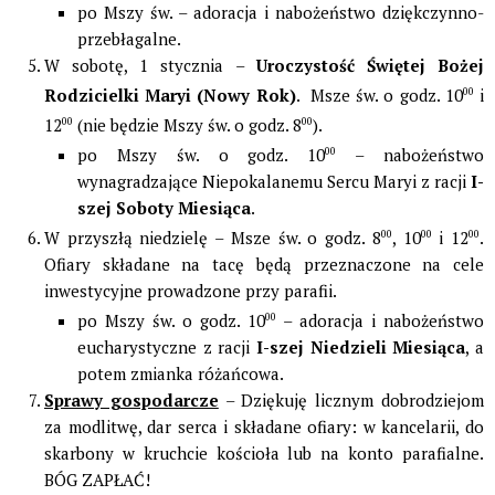
po Mszy św. – adoracja i nabożeństwo dziękczynno-
przebłagalne.
W sobotę, 1 stycznia –
Uroczystość Świętej Bożej
Rodzicielki Maryi (Nowy Rok)
. Msze św. o godz. 10
00
i
12
00
(nie będzie Mszy św. o godz. 8
00
).
po Mszy św. o godz. 10
00
– nabożeństwo
wynagradzające Niepokalanemu Sercu Maryi z racji
I-
szej Soboty Miesiąca
.
W przyszłą niedzielę – Msze św. o godz. 8
00
, 10
00
i 12
00
.
Ofiary składane na tacę będą przeznaczone na cele
inwestycyjne prowadzone przy parafii.
po Mszy św. o godz. 10
00
– adoracja i nabożeństwo
eucharystyczne z racji
I-szej Niedzieli Miesiąca
, a
potem zmianka różańcowa.
Sprawy gospodarcze
– Dziękuję licznym dobrodziejom
za modlitwę, dar serca i składane ofiary: w kancelarii, do
skarbony w kruchcie kościoła lub na konto parafialne.
BÓG ZAPŁAĆ!