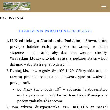
Przejdź do treści
OGŁOSZENIA
OGŁOSZENIA PARAFIALNE
( 02.01.2022 )
II Niedziela po Narodzeniu Pańskim
– Słowo, które
przyjęło ludzkie ciało, przyszło na ziemię w lichej
stajence – na sianie, aby dać nam wieniec chwały.
Wszystkim, którzy przyjęli Jezusa, z nędznej stajni – Bóg
dał moc – aby stali się Jego dziećmi.
Dzisiaj, Msze św. o godz. 8
00
, 10
00
i 12
00
. Ofiary składane na
tacę są przeznaczone na cele inwestycyjne prowadzone
przy parafii.
po Mszy św. o godz. 10
00
– adoracja i nabożeństwo
eucharystyczne z racji
I-szej Niedzieli Miesiąca
, a
potem zmianka różańcowa.
Trwa wizyta duszpasterska, tzw.
KOLĘDA
w naszej