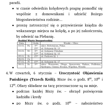
parafii.
w czasie odwiedzin kolędowych pragnę pomodlić się
wspólnie z domownikami i udzielić Bożego
błogosławieństwa rodzinie…
proszę zatroszczyć się o przywiezienie księdza do
wskazanego miejsca na kolędę, a po jej zakończeniu,
by odwieźć na Plebanię.
W czwartek, 6 stycznia –
Uroczystość Objawienia
Pańskiego (Trzech Króli)
. Msze św. o godz. 8
00
, 10
00
i
12
00
. Ofiary składane na tacę przeznaczone są na misje.
podczas każdej Mszy św. – obrzęd poświęcenia
kadzidła i kredy
po Mszy św. o godz. 10
00
– nabożeństwo