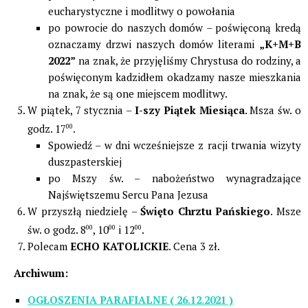
eucharystyczne i modlitwy o powołania
po powrocie do naszych domów – poświęconą kredą
oznaczamy drzwi naszych domów literami
„K+M+B
2022”
na znak, że przyjęliśmy Chrystusa do rodziny, a
poświęconym kadzidłem okadzamy nasze mieszkania
na znak, że są one miejscem modlitwy.
W piątek, 7 stycznia –
I-szy Piątek Miesiąca
. Msza św. o
godz. 17
00
.
Spowiedź – w dni wcześniejsze z racji trwania wizyty
duszpasterskiej
po Mszy św. – nabożeństwo wynagradzające
Najświętszemu Sercu Pana Jezusa
W przyszłą niedzielę –
Święto Chrztu Pańskiego
. Msze
św. o godz. 8
00
, 10
00
i 12
00
.
Polecam
ECHO KATOLICKIE
. Cena 3 zł.
Archiwum:
OGŁOSZENIA PARAFIALNE ( 26.12.2021 )