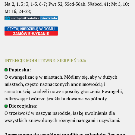
Na 2, 1. 3; 3, 1-3. 6-7; Pwt 32, 35cd-36ab. 39abcd. 41; Mt 5, 10;
Mt 16, 24-28;
INTENCJE MODLITEWNE: SIERPIEŃ 2026
Papieska:
O ewangelizację w miastach. Módlmy się, aby w dużych
miastach, często naznaczonych anonimowością i
samotnością, znaleźli nowe sposoby głoszenia Ewangelii,
odkrywając twórcze ścieżki budowania wspólnoty.
Diecezjalna:
O trzeźwość w naszym narodzie, łaskę uwolnienia dla
wszystkich zniewolonych różnymi nałogami i używkami.
Zapraszamy do wspólnej modlitwy członków Żywego