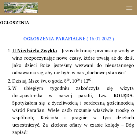
Przejdź do treści
OGŁOSZENIA
OGŁOSZENIA PARAFIALNE
( 16.01.2022 )
II Niedziela Zwykła
– Jezus dokonuje przemiany wody w
wino rozpoczynając nowe czasy, które trwają aż do dziś.
Jako dzieci Boże jesteśmy wezwani do nieustannego
odnawiania się, aby nie było w nas „duchowej starości”.
Dzisiaj, Msze św. o godz. 8
00
, 10
00
i 12
00
.
W ubiegłym tygodniu zakończyła się wizyta
duszpasterska w naszej parafii, tzw.
KOLĘDA
.
Spotykałem się z życzliwością i serdeczną gościnnością
wśród Parafian. Wiele osób rozumie właściwie troskę o
wspólnotę Kościoła i pragnie w tym dziełach
uczestniczyć. Za złożone ofiary w czasie kolędy – Bóg
zapłać!