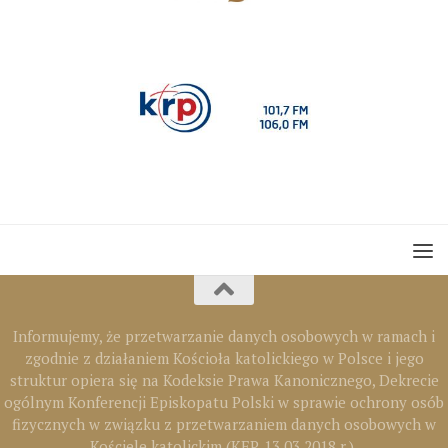
Informujemy, że przetwarzanie danych osobowych w ramach i
zgodnie z działaniem Kościoła katolickiego w Polsce i jego
struktur opiera się na Kodeksie Prawa Kanonicznego, Dekrecie
ogólnym Konferencji Episkopatu Polski w sprawie ochrony osób
fizycznych w związku z przetwarzaniem danych osobowych w
Kościele katolickim (KEP, 13.03.2018 r.).