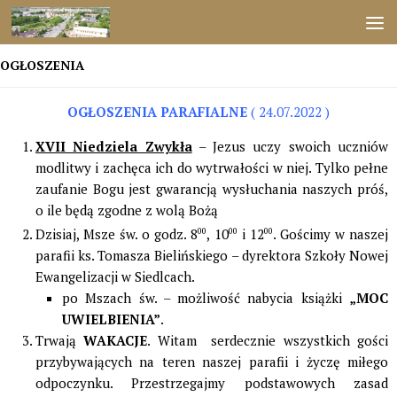
Przejdź do treści
OGŁOSZENIA
OGŁOSZENIA PARAFIALNE
( 24.07.2022 )
XVII Niedziela Zwykła
– Jezus uczy swoich uczniów
modlitwy i zachęca ich do wytrwałości w niej. Tylko pełne
zaufanie Bogu jest gwarancją wysłuchania naszych próś,
o ile będą zgodne z wolą Bożą
Dzisiaj, Msze św. o godz. 8
00
, 10
00
i 12
00
. Gościmy w naszej
parafii ks. Tomasza Bielińskiego – dyrektora Szkoły Nowej
Ewangelizacji w Siedlcach.
po Mszach św. – możliwość nabycia książki
„MOC
UWIELBIENIA”
.
Trwają
WAKACJE
. Witam serdecznie wszystkich gości
przybywających na teren naszej parafii i życzę miłego
odpoczynku. Przestrzegajmy podstawowych zasad