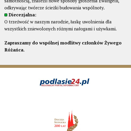
samotnością, znaleźli nowe sposoby głoszenia Ewangelii,
odkrywając twórcze ścieżki budowania wspólnoty.
Diecezjalna:
O trzeźwość w naszym narodzie, łaskę uwolnienia dla
wszystkich zniewolonych różnymi nałogami i używkami.
Zapraszamy do wspólnej modlitwy członków Żywego
Różańca.