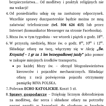
bezpieczeństwa… Od modlitwy i praktyk religijnych nie
ma wakacji!
Od poniedziałku udaję się na zasłużony odpoczynek.
Wszelkie sprawy duszpasterskie będzie można ze mną
załatwiać telefonicznie (
tel. 504 624 415
) lub przez
Internet (komunikator Messenger na stronie Facebooka).
Msza św. w tym tygodniu – we wtorek i piątek o godz. 18
00
.
W przyszłą niedzielę, Msze św. o godz. 8
00
, 10
00
i 12
00
.
Składając ofiarę na tacę, włączymy się w Akcję
„Św.
Krzysztof – 1 gr za 1 km bezwypadkowej jazdy”
jako pomoc
w zakupie misyjnych środków transportu.
po każdej Mszy św. – obrzęd błogosławieństwa
kierowców i pojazdów mechanicznych. Składając
ofiarę z racji poświęcenia pojazdu otrzymamy
pamiątkę MIVA POLSKA.
Polecam
ECHO KATOLICKIE
. Koszt 3 zł.
Sprawy gospodarcze
– Dziękuję licznym dobrodziejom
za modlitwę, dar serca i składane ofiary na potrzeby
naszej parafii: w kancelarii, do skarbony w kruchcie