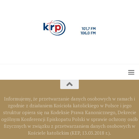
Informujemy, że przetwarzanie danych osobowych w ramach i
zgodnie z działaniem Kościoła katolickiego w Polsce i jego
struktur opiera się na Kodeksie Prawa Kanonicznego, Dekrecie
ogólnym Konferencji Episkopatu Polski w sprawie ochrony osób
fizycznych w związku z przetwarzaniem danych osobowych w
Kościele katolickim (KEP, 13.03.2018 r.).