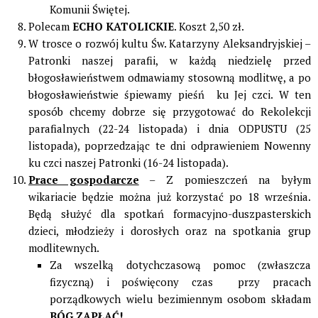
Komunii Świętej.
Polecam
ECHO KATOLICKIE
. Koszt 2,50 zł.
W trosce o rozwój kultu Św. Katarzyny Aleksandryjskiej –
Patronki naszej parafii, w każdą niedzielę przed
błogosławieństwem odmawiamy stosowną modlitwę, a po
błogosławieństwie śpiewamy pieśń ku Jej czci. W ten
sposób chcemy dobrze się przygotować do Rekolekcji
parafialnych (22-24 listopada) i dnia ODPUSTU (25
listopada), poprzedzając te dni odprawieniem Nowenny
ku czci naszej Patronki (16-24 listopada).
Prace gospodarcze
– Z pomieszczeń na byłym
wikariacie będzie można już korzystać po 18 września.
Będą służyć dla spotkań formacyjno-duszpasterskich
dzieci, młodzieży i dorosłych oraz na spotkania grup
modlitewnych.
Za wszelką dotychczasową pomoc (zwłaszcza
fizyczną) i poświęcony czas przy pracach
porządkowych wielu bezimiennym osobom składam
BÓG ZAPŁAĆ!