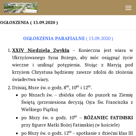
Przejdź do treści
OGŁOSZENIA ( 13.09.2020 )
OGŁOSZENIA PARAFIALNE
( 13.09.2020 )
XXIV Niedziela Zwykła
– Konieczna jest wiara w
Ukrzyżowanego Syna Bożego, aby móc osiągnąć życie
wieczne i uniknąć potępienia. Stojąc z Maryją pod
krzyżem Chrystusa będziemy zawsze zdolni do złożenia
świadectwa wiary.
Dzisiaj, Msze św. o godz. 8
00
, 10
00
i 12
00
.
po Mszach św. – zbiórka ofiar do puszek na Ziemię
Świętą (przeniesiona decyzją Ojca Św. Franciszka z
Wielkiego Piątku)
po Mszy św. o godz. 10
00
–
RÓŻANIEC FATIMSKI
przy figurce Matki Bożej Fatimskiej (w kościele)
po Mszy św. o godz. 12
00
– spotkanie z dziećmi klas III