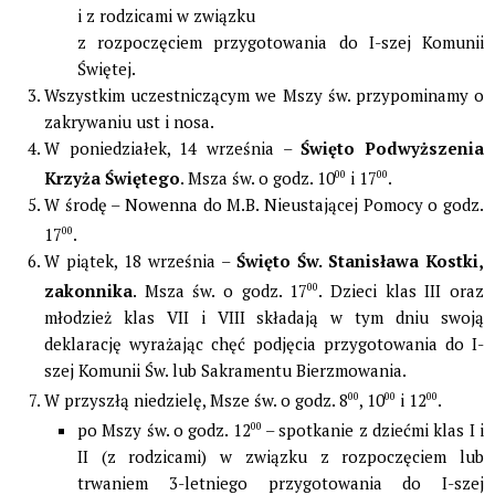
i z rodzicami w związku
z rozpoczęciem przygotowania do I-szej Komunii
Świętej.
Wszystkim uczestniczącym we Mszy św. przypominamy o
zakrywaniu ust i nosa.
W poniedziałek, 14 września –
Święto Podwyższenia
Krzyża Świętego
. Msza św. o godz. 10
00
i 17
00
.
W środę – Nowenna do M.B. Nieustającej Pomocy o godz.
17
00
.
W piątek, 18 września –
Święto Św. Stanisława Kostki,
zakonnika
. Msza św. o godz. 17
00
. Dzieci klas III oraz
młodzież klas VII i VIII składają w tym dniu swoją
deklarację wyrażając chęć podjęcia przygotowania do I-
szej Komunii Św. lub Sakramentu Bierzmowania.
W przyszłą niedzielę, Msze św. o godz. 8
00
, 10
00
i 12
00
.
po Mszy św. o godz. 12
00
– spotkanie z dziećmi klas I i
II (z rodzicami) w związku z rozpoczęciem lub
trwaniem 3-letniego przygotowania do I-szej