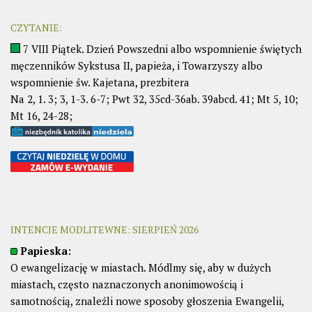
CZYTANIE:
7 VIII Piątek. Dzień Powszedni albo wspomnienie świętych
męczenników Sykstusa II, papieża, i Towarzyszy albo
wspomnienie św. Kajetana, prezbitera
Na 2, 1. 3; 3, 1-3. 6-7; Pwt 32, 35cd-36ab. 39abcd. 41; Mt 5, 10;
Mt 16, 24-28;
INTENCJE MODLITEWNE: SIERPIEŃ 2026
Papieska:
O ewangelizację w miastach. Módlmy się, aby w dużych
miastach, często naznaczonych anonimowością i
samotnością, znaleźli nowe sposoby głoszenia Ewangelii,