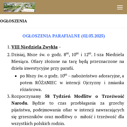
Przejdź do treści
OGŁOSZENIA
OGŁOSZENIA PARAFIALNE (02.03.2025)
VIII Niedziela Zwykła
–
Dzisiaj, Msze św. o godz. 8
00
, 10
00
i 12
00
. I-sza Niedziela
Miesiąca. Ofiary złożone na tacę będą przeznaczone na
dzieła inwestycyjne przy parafii.
po Mszy św. o godz. 10
00
– nabożeństwo adoracyjne, a
potem RÓŻANIEC w intencji Ojczyzny i zmianka
różańcowa.
Rozpoczynamy
58 Tydzień Modlitw o Trzeźwość
Narodu
. Będzie to czas przebłagania za grzechy
pijaństwa, podejmowania ofiar w intencji nawracających
się grzeszników oraz modlitwy o miłość i trzeźwość dla
wszystkich polskich rodzin.