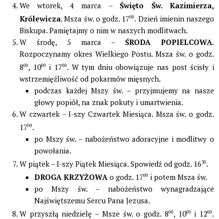
We wtorek, 4 marca –
Święto Św. Kazimierza,
Królewicza
. Msza św. o godz. 17
00
. Dzień imienin naszego
Biskupa. Pamiętajmy o nim w naszych modlitwach.
W środę, 5 marca –
ŚRODA POPIELCOWA
.
Rozpoczynamy okres Wielkiego Postu. Msza św. o godz.
8
00
, 10
00
i 17
00
. W tym dniu obowiązuje nas post ścisły i
wstrzemięźliwość od pokarmów mięsnych.
podczas każdej Mszy św. – przyjmujemy na nasze
głowy popiół, na znak pokuty i umartwienia.
W czwartek – I-szy Czwartek Miesiąca. Msza św. o godz.
17
00
.
po Mszy św. – nabożeństwo adoracyjne i modlitwy o
powołania.
W piątek – I-szy Piątek Miesiąca. Spowiedź od godz. 16
30
.
DROGA KRZYŻOWA
o godz. 17
00
i potem Msza św.
po Mszy św. – nabożeństwo wynagradzające
Najświętszemu Sercu Pana Jezusa.
W przyszłą niedzielę – Msze św. o godz. 8
00
, 10
00
i 12
00
.