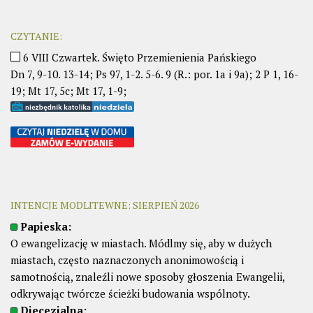
CZYTANIE:
6 VIII Czwartek. Święto Przemienienia Pańskiego
Dn 7, 9-10. 13-14; Ps 97, 1-2. 5-6. 9 (R.: por. 1a i 9a); 2 P 1, 16-
19; Mt 17, 5c; Mt 17, 1-9;
INTENCJE MODLITEWNE: SIERPIEŃ 2026
Papieska:
O ewangelizację w miastach. Módlmy się, aby w dużych
miastach, często naznaczonych anonimowością i
samotnością, znaleźli nowe sposoby głoszenia Ewangelii,
odkrywając twórcze ścieżki budowania wspólnoty.
Diecezjalna: