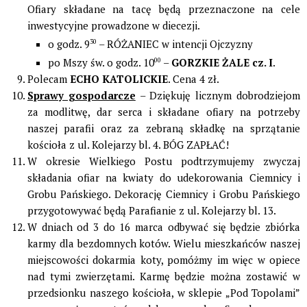
Ofiary składane na tacę będą przeznaczone na cele
inwestycyjne prowadzone w diecezji.
o godz. 9
30
– RÓŻANIEC w intencji Ojczyzny
po Mszy św. o godz. 10
00
–
GORZKIE ŻALE cz. I
.
Polecam
ECHO KATOLICKIE
. Cena 4 zł.
Sprawy gospodarcze
– Dziękuję licznym dobrodziejom
za modlitwę, dar serca i składane ofiary na potrzeby
naszej parafii oraz za zebraną składkę na sprzątanie
kościoła z ul. Kolejarzy bl. 4. BÓG ZAPŁAĆ!
W okresie Wielkiego Postu podtrzymujemy zwyczaj
składania ofiar na kwiaty do udekorowania Ciemnicy i
Grobu Pańskiego. Dekorację Ciemnicy i Grobu Pańskiego
przygotowywać będą Parafianie z ul. Kolejarzy bl. 13.
W dniach od 3 do 16 marca odbywać się będzie zbiórka
karmy dla bezdomnych kotów. Wielu mieszkańców naszej
miejscowości dokarmia koty, pomóżmy im więc w opiece
nad tymi zwierzętami. Karmę będzie można zostawić w
przedsionku naszego kościoła, w sklepie „Pod Topolami”