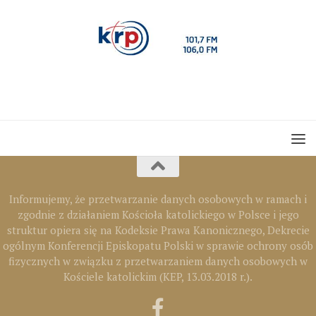
Informujemy, że przetwarzanie danych osobowych w ramach i
zgodnie z działaniem Kościoła katolickiego w Polsce i jego
struktur opiera się na Kodeksie Prawa Kanonicznego, Dekrecie
ogólnym Konferencji Episkopatu Polski w sprawie ochrony osób
fizycznych w związku z przetwarzaniem danych osobowych w
Kościele katolickim (KEP, 13.03.2018 r.).