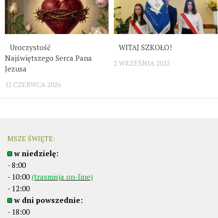
Uroczystość
WITAJ SZKOŁO!
Najświętszego Serca Pana
2 WRZEŚNIA 2022
Jezusa
12 CZERWCA 2026
MSZE ŚWIĘTE:
w niedzielę:
- 8:00
- 10:00
(trasmisja on-line)
- 12:00
w dni powszednie:
- 18:00