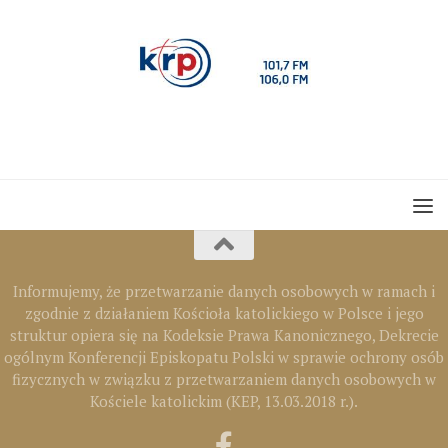
Informujemy, że przetwarzanie danych osobowych w ramach i
zgodnie z działaniem Kościoła katolickiego w Polsce i jego
struktur opiera się na Kodeksie Prawa Kanonicznego, Dekrecie
ogólnym Konferencji Episkopatu Polski w sprawie ochrony osób
fizycznych w związku z przetwarzaniem danych osobowych w
Kościele katolickim (KEP, 13.03.2018 r.).