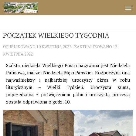
Przejdź do treści
ŚWIĘTA
POCZĄTEK WIELKIEGO TYGODNIA
OPUBLIKOWANO
10 KWIETNIA 2022
· ZAKTUALIZOWANO
12
KWIETNIA 2022
Szósta niedziela Wielkiego Postu nazywana jest Niedzielą
Palmową, inaczej Niedzielą Męki Pańskiej. Rozpoczyna ona
najważniejszy i najbardziej uroczysty okres w roku
liturgicznym – Wielki Tydzień. Uroczysta suma,
poprzedzona z poświęceniem palm i uroczystą procesją
została odprawiona o godz. 10.