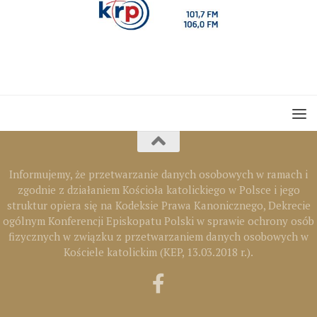
Informujemy, że przetwarzanie danych osobowych w ramach i
zgodnie z działaniem Kościoła katolickiego w Polsce i jego
struktur opiera się na Kodeksie Prawa Kanonicznego, Dekrecie
ogólnym Konferencji Episkopatu Polski w sprawie ochrony osób
fizycznych w związku z przetwarzaniem danych osobowych w
Kościele katolickim (KEP, 13.03.2018 r.).