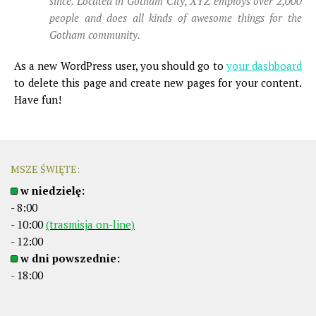
since. Located in Gotham City, XYZ employs over 2,000
people and does all kinds of awesome things for the
Gotham community.
As a new WordPress user, you should go to
your dashboard
to delete this page and create new pages for your content.
Have fun!
MSZE ŚWIĘTE:
w niedzielę:
- 8:00
- 10:00
(trasmisja on-line)
- 12:00
w dni powszednie:
- 18:00