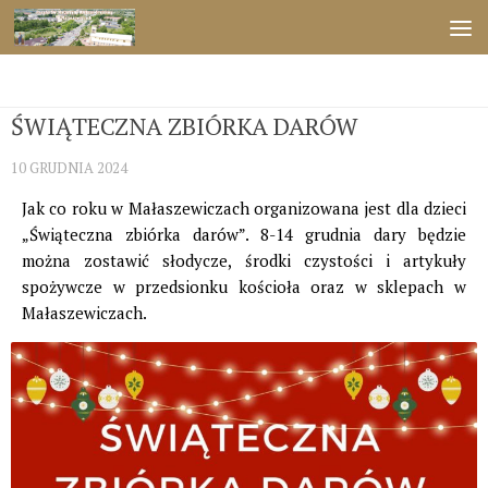
Przejdź do treści
ŚWIĘTA
ŚWIĄTECZNA ZBIÓRKA DARÓW
10 GRUDNIA 2024
Jak co roku w Małaszewiczach organizowana jest dla dzieci
„Świąteczna zbiórka darów”. 8-14 grudnia dary będzie
można zostawić słodycze, środki czystości i artykuły
spożywcze w przedsionku kościoła oraz w sklepach w
Małaszewiczach.