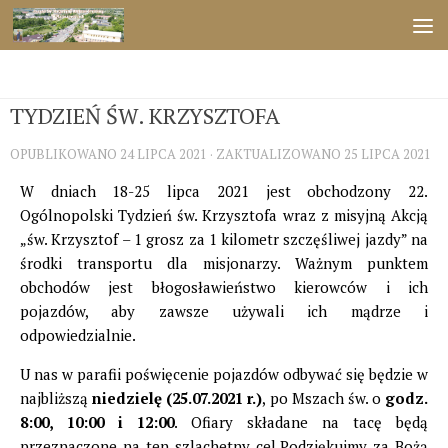
Przejdź do treści
ŚWIĘTA
TYDZIEŃ ŚW. KRZYSZTOFA
OPUBLIKOWANO
24 LIPCA 2021
· ZAKTUALIZOWANO
25 LIPCA 2021
W dniach 18-25 lipca 2021 jest obchodzony 22.
Ogólnopolski Tydzień św. Krzysztofa wraz z misyjną Akcją
„św. Krzysztof – 1 grosz za 1 kilometr szczęśliwej jazdy” na
środki transportu dla misjonarzy. Ważnym punktem
obchodów jest błogosławieństwo kierowców i ich
pojazdów, aby zawsze używali ich mądrze i
odpowiedzialnie.
U nas w parafii poświęcenie pojazdów odbywać się będzie w
najbliższą
niedzielę (25.07.2021 r.)
, po Mszach św. o
godz.
8:00, 10:00 i 12:00
. Ofiary składane na tacę będą
przeznaczone na ten szlachetny cel.Podziękujmy za Bożą