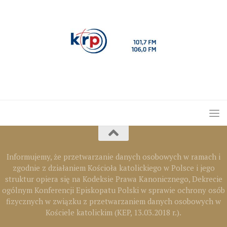
Informujemy, że przetwarzanie danych osobowych w ramach i
zgodnie z działaniem Kościoła katolickiego w Polsce i jego
struktur opiera się na Kodeksie Prawa Kanonicznego, Dekrecie
ogólnym Konferencji Episkopatu Polski w sprawie ochrony osób
fizycznych w związku z przetwarzaniem danych osobowych w
Kościele katolickim (KEP, 13.03.2018 r.).