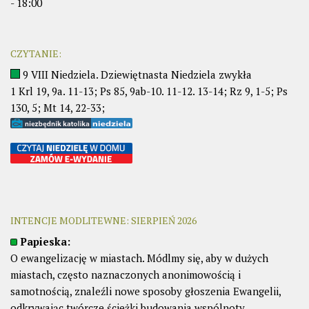
- 18:00
CZYTANIE:
9 VIII Niedziela. Dziewiętnasta Niedziela zwykła
1 Krl 19, 9a. 11-13; Ps 85, 9ab-10. 11-12. 13-14; Rz 9, 1-5; Ps
130, 5; Mt 14, 22-33;
INTENCJE MODLITEWNE: SIERPIEŃ 2026
Papieska:
O ewangelizację w miastach. Módlmy się, aby w dużych
miastach, często naznaczonych anonimowością i
samotnością, znaleźli nowe sposoby głoszenia Ewangelii,
odkrywając twórcze ścieżki budowania wspólnoty.