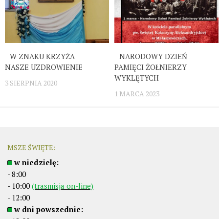
W ZNAKU KRZYŻA
NARODOWY DZIEŃ
NASZE UZDROWIENIE
PAMIĘCI ŻOŁNIERZY
WYKLĘTYCH
3 SIERPNIA 2020
1 MARCA 2023
MSZE ŚWIĘTE:
w niedzielę:
- 8:00
- 10:00
(trasmisja on-line)
- 12:00
w dni powszednie: