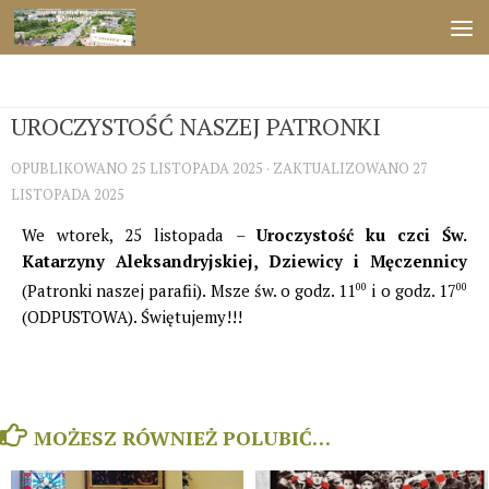
Przejdź do treści
ŚWIĘTA
UROCZYSTOŚĆ NASZEJ PATRONKI
OPUBLIKOWANO
25 LISTOPADA 2025
· ZAKTUALIZOWANO
27
LISTOPADA 2025
We wtorek, 25 listopada –
Uroczystość ku czci Św.
Katarzyny Aleksandryjskiej, Dziewicy i Męczennicy
(Patronki naszej parafii). Msze św. o godz. 11
00
i o godz. 17
00
(ODPUSTOWA). Świętujemy!!!
MOŻESZ RÓWNIEŻ POLUBIĆ…