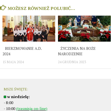
MOŻESZ RÓWNIEŻ POLUBIĆ…
BIERZMOWANIE A.D.
ŻYCZENIA NA BOŻE
2024
NARODZENIE
15 MAJA 2024
24 GRUDNIA 2023
MSZE ŚWIĘTE:
w niedzielę:
- 8:00
- 10:00
(trasmisja on-line)