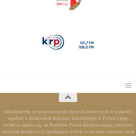
Informujemy, że przetwarzanie danych osobowych w ramach i
zgodnie z działaniem Kościoła katolickiego w Polsce i jego
struktur opiera się na Kodeksie Prawa Kanonicznego, Dekrecie
ogólnym Konferencji Episkopatu Polski w sprawie ochrony osób