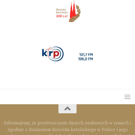
Informujemy, że przetwarzanie danych osobowych w ramach i
zgodnie z działaniem Kościoła katolickiego w Polsce i jego