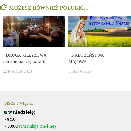
MOŻESZ RÓWNIEŻ POLUBIĆ…
DROGA KRZYŻOWA
NABOŻEŃSTWA
ulicami naszej parafii…
MAJOWE
22 MARCA 2024
1 MAJA 2023
MSZE ŚWIĘTE:
w niedzielę:
- 8:00
- 10:00
(trasmisja on-line)