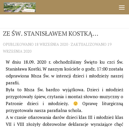
Przejdź do treści
ŚWIĘTA
ZE ŚW. STANISŁAWEM KOSTKĄ…
OPUBLIKOWANO
18 WRZEŚNIA 2020
· ZAKTUALIZOWANO
19
WRZEŚNIA 2020
W dniu 18.09. 2020 r. obchodziliśmy Święto ku czci Św.
Stanisława Kostki. W naszym kościele o godz. 17:00 została
odprawiona Msza Św. w intencji dzieci i młodzieży naszej
parafii.
Była to Msza Św. bardzo wyjątkowa. Dzieci i młodzież
przygotowały śpiew, czytania i montaż słowno-muzyczny o
Patronie dzieci i młodzieży.
Oprawę liturgiczną
przygotowała nasza parafialna schola.
A w czasie ofiarowania darów dzieci klas III i młodzież klas
VII i VIII złożyły dobrowolne deklaracje wyrażające chęć