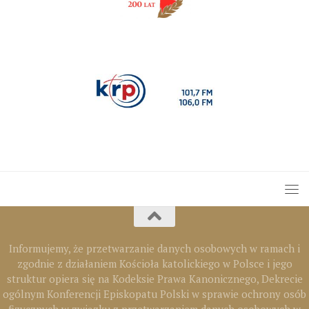
Informujemy, że przetwarzanie danych osobowych w ramach i
zgodnie z działaniem Kościoła katolickiego w Polsce i jego
struktur opiera się na Kodeksie Prawa Kanonicznego, Dekrecie
ogólnym Konferencji Episkopatu Polski w sprawie ochrony osób
fizycznych w związku z przetwarzaniem danych osobowych w