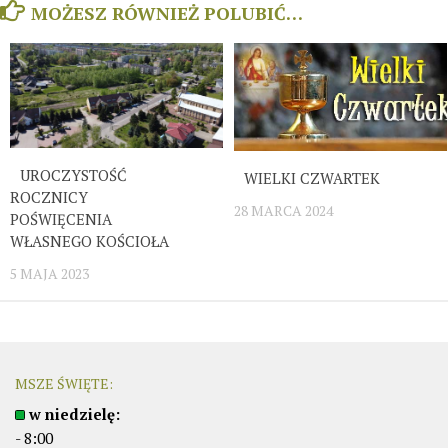
MOŻESZ RÓWNIEŻ POLUBIĆ…
UROCZYSTOŚĆ
WIELKI CZWARTEK
ROCZNICY
28 MARCA 2024
POŚWIĘCENIA
WŁASNEGO KOŚCIOŁA
5 MAJA 2023
MSZE ŚWIĘTE:
w niedzielę:
- 8:00