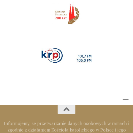
Informujemy, że przetwarzanie danych osobowych w ramach i
zgodnie z działaniem Kościoła katolickiego w Polsce i jego