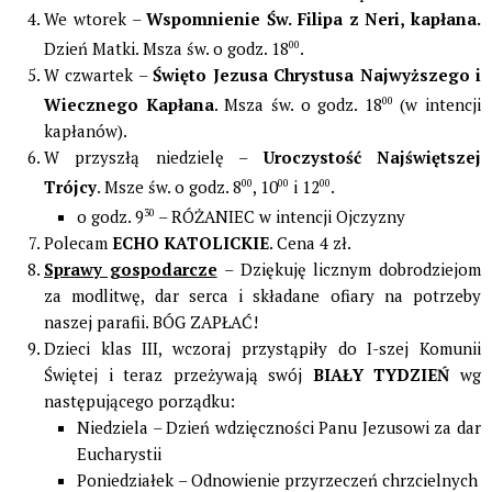
We wtorek –
Wspomnienie Św. Filipa z Neri, kapłana.
Dzień Matki. Msza św. o godz. 18
00
.
W czwartek –
Święto Jezusa Chrystusa Najwyższego i
Wiecznego Kapłana
. Msza św. o godz. 18
00
(w intencji
kapłanów).
W przyszłą niedzielę –
Uroczystość Najświętszej
Trójcy
. Msze św. o godz. 8
00
, 10
00
i 12
00
.
o godz. 9
30
– RÓŻANIEC w intencji Ojczyzny
Polecam
ECHO KATOLICKIE
. Cena 4 zł.
Sprawy gospodarcze
– Dziękuję licznym dobrodziejom
za modlitwę, dar serca i składane ofiary na potrzeby
naszej parafii. BÓG ZAPŁAĆ!
Dzieci klas III, wczoraj przystąpiły do I-szej Komunii
Świętej i teraz przeżywają swój
BIAŁY TYDZIEŃ
wg
następującego porządku:
Niedziela – Dzień wdzięczności Panu Jezusowi za dar
Eucharystii
Poniedziałek
–
Odnowienie przyrzeczeń chrzcielnych