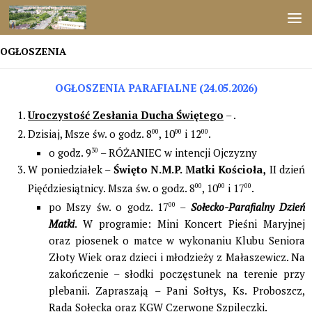
Przejdź do treści
OGŁOSZENIA
OGŁOSZENIA PARAFIALNE (24.05.2026)
Uroczystość Zesłania Ducha Świętego
– .
Dzisiaj, Msze św. o godz. 8
00
, 10
00
i 12
00
.
o godz. 9
30
– RÓŻANIEC w intencji Ojczyzny
W poniedziałek –
Święto N.M.P. Matki Kościoła,
II dzień
Pięćdziesiątnicy. Msza św. o godz. 8
00
, 10
00
i 17
00
.
po Mszy św. o godz. 17
00
–
Sołecko-Parafialny Dzień
Matki
. W programie: Mini Koncert Pieśni Maryjnej
oraz piosenek o matce w wykonaniu Klubu Seniora
Złoty Wiek oraz dzieci i młodzieży z Małaszewicz. Na
zakończenie – słodki poczęstunek na terenie przy
plebanii. Zapraszają – Pani Sołtys, Ks. Proboszcz,
Rada Sołecka oraz KGW Czerwone Szpileczki.