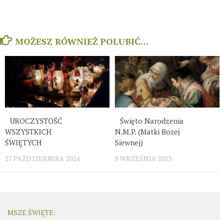
MOŻESZ RÓWNIEŻ POLUBIĆ…
UROCZYSTOŚĆ
Święto Narodzenia
WSZYSTKICH
N.M.P. (Matki Bożej
ŚWIĘTYCH
Siewnej)
27 PAŹDZIERNIKA 2024
8 WRZEŚNIA 2023
MSZE ŚWIĘTE: