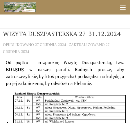
Przejdź do treści
ŚWIĘTA
WIZYTA DUSZPASTERSKA 27-31.12.2024
OPUBLIKOWANO
27 GRUDNIA 2024
· ZAKTUALIZOWANO
27
GRUDNIA 2024
Od piątku – rozpocznę Wizytę Duszpasterską, tzw.
KOLĘDĘ
w naszej parafii. Radnych proszę, aby
zatroszczyli się, by ktoś przyjechał po księdza na kolędę, a
po jej zakończeniu, by odwiózł na Plebanię.